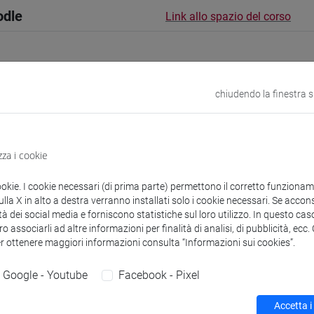
odle
Link allo spazio del corso
chiudendo la finestra 
 corsi di laurea
Programma
zza i cookie
ookie. I cookie necessari (di prima parte) permettono il corretto funzionamen
la X in alto a destra verranno installati solo i cookie necessari. Se accons
NI Vera
- 30h Lezione
tà dei social media e forniscono statistiche sul loro utilizzo. In questo cas
o associarli ad altre informazioni per finalità di analisi, di pubblicità, ecc
er ottenere maggiori informazioni consulta “Informazioni sui cookies”.
didattici
Google - Youtube
Facebook - Pixel
 su Moodle
Accetta i