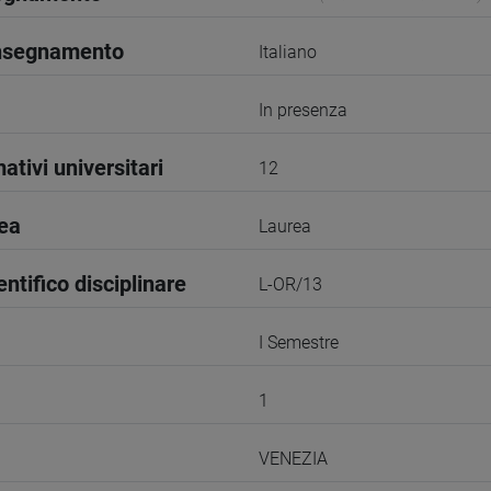
insegnamento
Italiano
In presenza
ativi universitari
12
rea
Laurea
entifico disciplinare
L-OR/13
I Semestre
1
VENEZIA