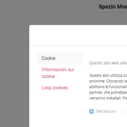
Spazio Mo
Docenti e
Cookie
Questo sito web utili
Docenti
Informazioni sui
Questo sito utilizza c
cookie
anonime. Cliccando sul
COSTANTI
abilitano le funzionali
Lista cookies
partner, che potrebber
verranno installati. P
Materiali 
Necessari
Materiali