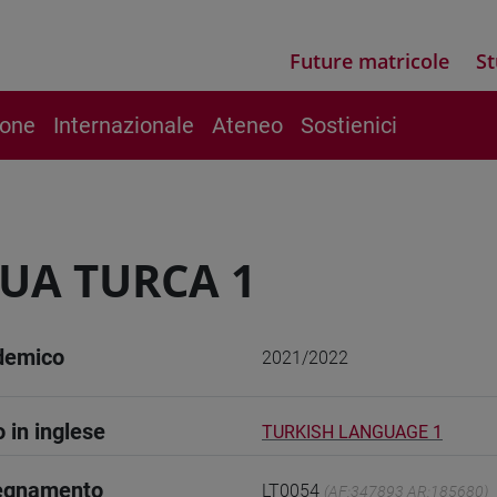
Future matricole
St
ione
Internazionale
Ateneo
Sostienici
UA TURCA 1
demico
2021/2022
o in inglese
TURKISH LANGUAGE 1
segnamento
LT0054
(AF:347893 AR:185680)