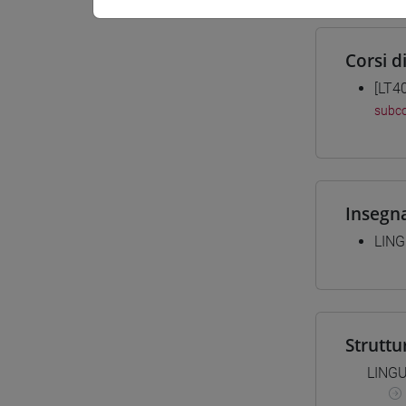
Corsi d
[LT4
subco
Insegn
LING
Struttu
LING