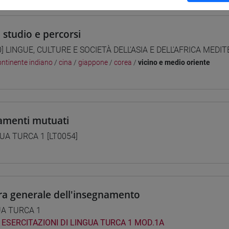
i studio e percorsi
0] LINGUE, CULTURE E SOCIETÀ DELL'ASIA E DELL'AFRICA MEDI
ntinente indiano
/
cina
/
giappone
/
corea
/
vicino e medio oriente
amenti mutuati
UA TURCA 1 [LT0054]
ra generale dell'insegnamento
UA TURCA 1
ESERCITAZIONI DI LINGUA TURCA 1 MOD.1A