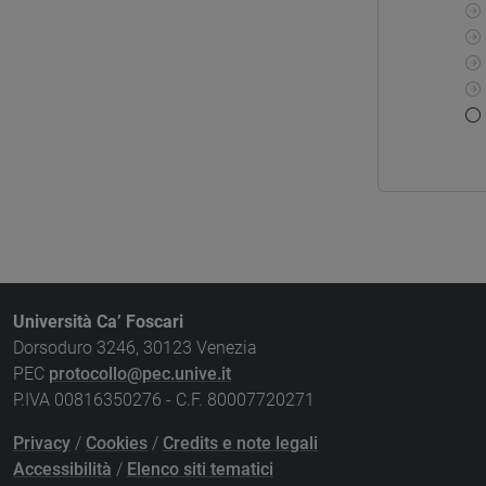
Università Ca’ Foscari
Dorsoduro 3246, 30123 Venezia
PEC
protocollo@pec.unive.it
P.IVA 00816350276 - C.F. 80007720271
Privacy
/
Cookies
/
Credits e note legali
Accessibilità
/
Elenco siti tematici