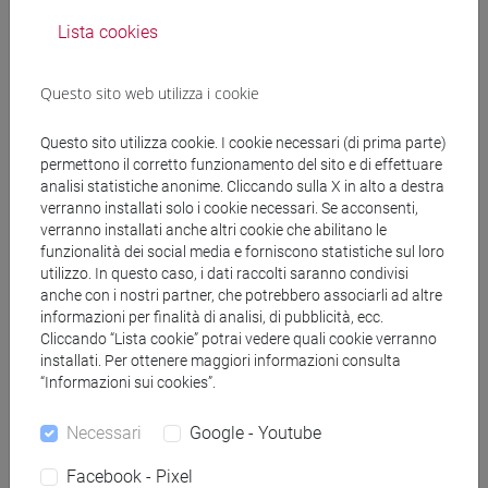
Lista cookies
Docenti
Questo sito web utilizza i cookie
COSTANTINI Vera
- 30h Lezione
Questo sito utilizza cookie. I cookie necessari (di prima parte)
permettono il corretto funzionamento del sito e di effettuare
analisi statistiche anonime. Cliccando sulla X in alto a destra
Materiali didattici
verranno installati solo i cookie necessari. Se acconsenti,
verranno installati anche altri cookie che abilitano le
funzionalità dei social media e forniscono statistiche sul loro
Materiali su Moodle
utilizzo. In questo caso, i dati raccolti saranno condivisi
anche con i nostri partner, che potrebbero associarli ad altre
informazioni per finalità di analisi, di pubblicità, ecc.
Cliccando “Lista cookie” potrai vedere quali cookie verranno
installati. Per ottenere maggiori informazioni consulta
Corsi di studio e percorsi
“Informazioni sui cookies”.
[LT40] LINGUE, CULTURE E SOCIETÀ DELL'ASIA
E DELL'AFRICA MEDITERRANEA - Laurea
Necessari
Google - Youtube
vicino e medio oriente
Facebook - Pixel