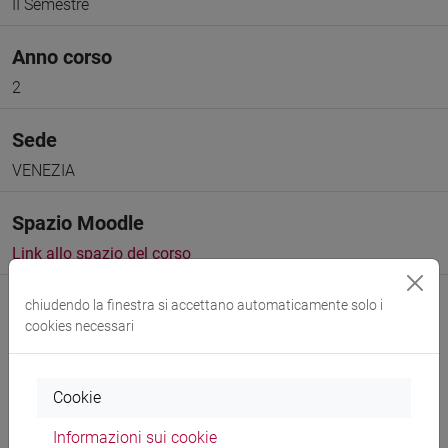
II Semestre
Anno corso
2
Sede
VENEZIA
Spazio Moodle
Link allo spazio del corso
chiudendo la finestra si accettano automaticamente solo i
cookies necessari
Docenti e corsi di laurea
Cookie
Programma
Informazioni sui cookie