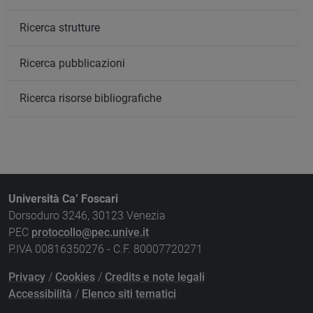
Ricerca strutture
Ricerca pubblicazioni
Ricerca risorse bibliografiche
Università Ca’ Foscari
Dorsoduro 3246, 30123 Venezia
PEC
protocollo@pec.unive.it
P.IVA 00816350276 - C.F. 80007720271
Privacy
/
Cookies
/
Credits e note legali
Accessibilità
/
Elenco siti tematici