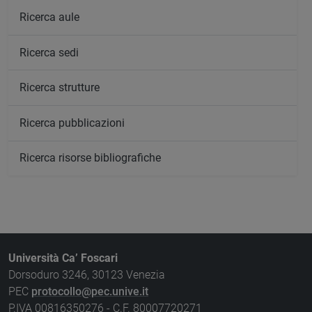
Ricerca aule
Ricerca sedi
Ricerca strutture
Ricerca pubblicazioni
Ricerca risorse bibliografiche
Università Ca’ Foscari
Dorsoduro 3246, 30123 Venezia
PEC
protocollo@pec.unive.it
P.IVA 00816350276 - C.F. 80007720271