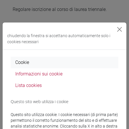
Regolare iscrizione al corso di laurea triennale.
Contenuti
chiudendo la finestra si accettano automaticamente solo i
cookies necessari
(1) Cambiamenti occorsi nelle regole, norme,
consuetudini e valori che influenzano interazioni e
ruoli sociali.
Cookie
(2) Casi di studio: da definire
Informazioni sui cookie
Lista cookies
Testi di riferimento
Questo sito web utilizza i cookie
1) Tamara Jacka, Andrew B. Kipnis, Sally
Sargeson. Contemporary China: Society and Social
Questo sito utilizza cookie. I cookie necessari (di prima parte)
Change. Cambridge: Cambridge University Press,
permettono il corretto funzionamento del sito e di effettuare
2013
analisi statistiche anonime. Cliccando sulla X in alto a destra