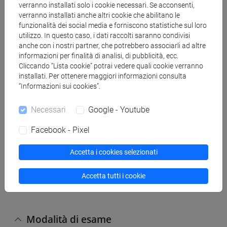
verranno installati solo i cookie necessari. Se acconsenti,
Disponibile in cartaceo presso la biblioteca
verranno installati anche altri cookie che abilitano le
DSAAM.
funzionalità dei social media e forniscono statistiche sul loro
Disponibile online per l'acquisto in formato e-book.
utilizzo. In questo caso, i dati raccolti saranno condivisi
anche con i nostri partner, che potrebbero associarli ad altre
2) Daniele Brombal. L’Antropocene cinese,
informazioni per finalità di analisi, di pubblicità, ecc.
Cliccando “Lista cookie” potrai vedere quali cookie verranno
Sinosfere, vol. Sette (ISSN 2612-6982).
installati. Per ottenere maggiori informazioni consulta
http://sinosfere.com/2019/10/01/daniele-brombal-
“Informazioni sui cookies”.
lantropocene-cinese/
Necessari
Google - Youtube
Modalità di verifica dell'apprendimento
Facebook - Pixel
Accetta i cookies selezionati
Esame scritto, composto di due sezioni:
- Domande a risposta chiusa (max. 18 punti)
Accetta tutti i cookie
- Domanda a risposta aperta (max. 12 punti)
Modalità di esame