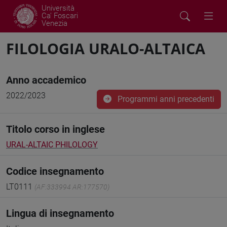
Università
Ca' Foscari
Venezia
FILOLOGIA URALO-ALTAICA
Anno accademico
2022/2023
Programmi anni precedenti
Titolo corso in inglese
URAL-ALTAIC PHILOLOGY
Codice insegnamento
LT0111
(AF:333994 AR:177570)
Lingua di insegnamento