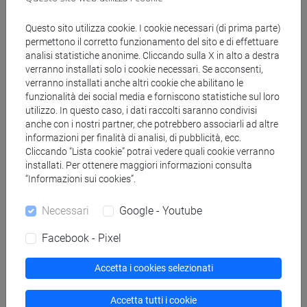
Docenti
Questo sito utilizza cookie. I cookie necessari (di prima parte)
permettono il corretto funzionamento del sito e di effettuare
analisi statistiche anonime. Cliccando sulla X in alto a destra
RAGAGNIN Elisabetta
- 30h Lezione
verranno installati solo i cookie necessari. Se acconsenti,
verranno installati anche altri cookie che abilitano le
funzionalità dei social media e forniscono statistiche sul loro
Materiali didattici
utilizzo. In questo caso, i dati raccolti saranno condivisi
anche con i nostri partner, che potrebbero associarli ad altre
informazioni per finalità di analisi, di pubblicità, ecc.
Materiali su Moodle
Cliccando “Lista cookie” potrai vedere quali cookie verranno
installati. Per ottenere maggiori informazioni consulta
“Informazioni sui cookies”.
Corsi di studio e percorsi
Necessari
Google - Youtube
[LT40] LINGUE, CULTURE E SOCIETÀ DELL'ASIA
Facebook - Pixel
E DELL'AFRICA MEDITERRANEA - Laurea
vicino e medio oriente
Accetta i cookies selezionati
Accetta tutti i cookie