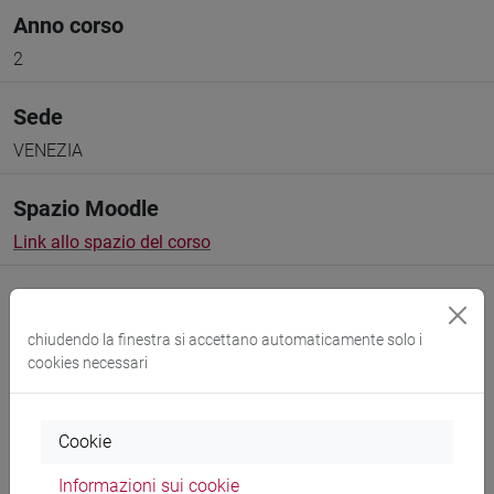
Anno corso
2
Sede
VENEZIA
Spazio Moodle
Link allo spazio del corso
chiudendo la finestra si accettano automaticamente solo i
cookies necessari
Docenti e corsi di laurea
Programma
Cookie
Informazioni sui cookie