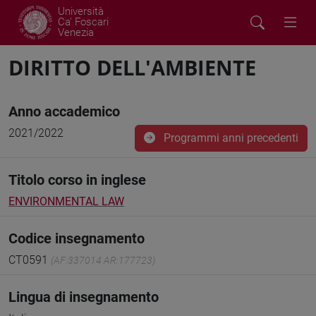
Università
Ca' Foscari
Venezia
DIRITTO DELL'AMBIENTE
Anno accademico
2021/2022
Programmi anni precedenti
Titolo corso in inglese
ENVIRONMENTAL LAW
Codice insegnamento
CT0591
(AF:337014 AR:177723)
Lingua di insegnamento