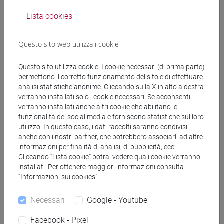
Docenti
Lista cookies
TICOZZI Marco
- 30h Lezione
Questo sito web utilizza i cookie
Questo sito utilizza cookie. I cookie necessari (di prima parte)
Materiali didattici
permettono il corretto funzionamento del sito e di effettuare
analisi statistiche anonime. Cliccando sulla X in alto a destra
verranno installati solo i cookie necessari. Se acconsenti,
Materiali su Moodle
verranno installati anche altri cookie che abilitano le
funzionalità dei social media e forniscono statistiche sul loro
utilizzo. In questo caso, i dati raccolti saranno condivisi
anche con i nostri partner, che potrebbero associarli ad altre
informazioni per finalità di analisi, di pubblicità, ecc.
Corsi di studio e percorsi
Cliccando “Lista cookie” potrai vedere quali cookie verranno
[CT5] SCIENZE AMBIENTALI - Laurea
installati. Per ottenere maggiori informazioni consulta
“Informazioni sui cookies”.
percorso comune
Necessari
Google - Youtube
Facebook - Pixel