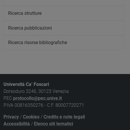
Ricerca strutture
Ricerca pubblicazioni
Ricerca risorse bibliografiche
Università Ca’ Foscari
Dorsoduro 3246, 30123 Venezia
PEC
protocollo@pec.unive.it
P.IVA 00816350276 - C.F. 80007720271
Privacy
/
Cookies
/
Credits e note legali
Accessibilità
/
Elenco siti tematici