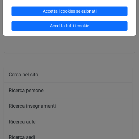
Struttura generale dell'insegnamento
Accetta i cookies selezionati
POLITICA E DIRITTO DELL'AMBIENTE
DIRITTO DELL'AMBIENTE
Accetta tutti i cookie
POLITICA DELL'AMBIENTE
Cerca nel sito
Ricerca persone
Ricerca insegnamenti
Ricerca aule
Ricerca sedi