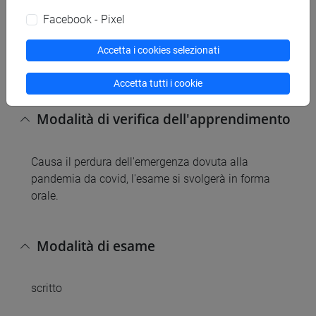
Ecologia. Piccin Nuova Libraria S.p.A., Padova.
- Thomas M. Smith, Robert Leo Smith - Elementi di
Facebook - Pixel
ecologia. Pearson Italia, Milano, Torino
Accetta i cookies selezionati
- Henderson P.A., 2003. Pratical methods in
ecology. Wiley-Blackwell, 163 pp.
Accetta tutti i cookie
Modalità di verifica dell'apprendimento
Causa il perdura dell'emergenza dovuta alla
pandemia da covid, l'esame si svolgerà in forma
orale.
Modalità di esame
scritto