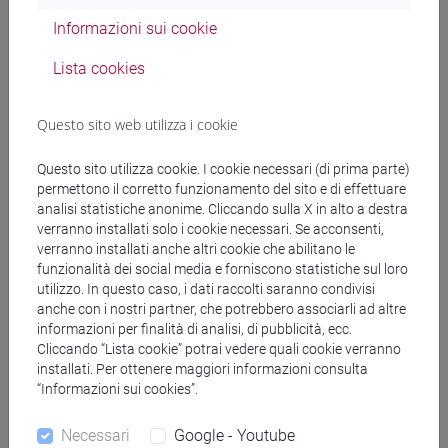
multiple con rimozione; determinazione dell'età
Informazioni sui cookie
individuale; regressione lunghezza-peso e indici di
condizione somatica. Livello di comunità: analisi di
Lista cookies
comunità ittiche lagunari; analisi di comunità
planctoniche e bentoncihe marino costiere; analisi
Questo sito web utilizza i cookie
delle comunità macrobentoniche di acque correnti.
Imdicatori e indici biologici: l'indice biotico esteso
Questo sito utilizza cookie. I cookie necessari (di prima parte)
(IBE).
permettono il corretto funzionamento del sito e di effettuare
analisi statistiche anonime. Cliccando sulla X in alto a destra
verranno installati solo i cookie necessari. Se acconsenti,
Testi di riferimento
verranno installati anche altri cookie che abilitano le
funzionalità dei social media e forniscono statistiche sul loro
utilizzo. In questo caso, i dati raccolti saranno condivisi
Diapositive delle lezioni e altri materiali didattici
anche con i nostri partner, che potrebbero associarli ad altre
forniti dal docente
informazioni per finalità di analisi, di pubblicità, ecc.
Cliccando “Lista cookie” potrai vedere quali cookie verranno
installati. Per ottenere maggiori informazioni consulta
Testi di riferimento:
“Informazioni sui cookies”.
- Cain L.C., Bowman W.D., Hacker S.D., 2017.
Necessari
Google - Youtube