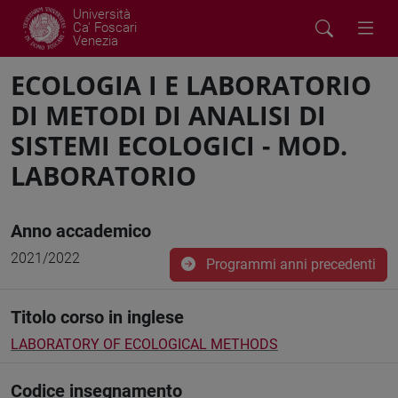
Università
Ca' Foscari
Venezia
ECOLOGIA I E LABORATORIO
DI METODI DI ANALISI DI
SISTEMI ECOLOGICI - MOD.
LABORATORIO
Anno accademico
2021/2022
Programmi anni precedenti
Titolo corso in inglese
LABORATORY OF ECOLOGICAL METHODS
Codice insegnamento