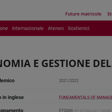
Future matricole
St
ione
Internazionale
Ateneo
Sostienici
OMIA E GESTIONE DEL
demico
2021/2022
o in inglese
FUNDAMENTALS OF MANAG
segnamento
ET0069
(AF:337424 AR:178548)