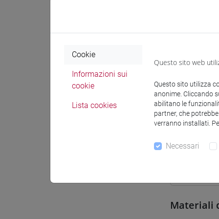
Sede
Spazio Mo
Cookie
Questo sito web utili
Informazioni sui
Questo sito utilizza c
cookie
anonime. Cliccando sul
Docenti e
abilitano le funzionali
Lista cookies
partner, che potrebber
verranno installati. P
Docenti
Necessari
HINTERH
Materiali 