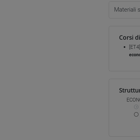
Materiali
Corsi d
[ET4
econ
Struttu
ECON