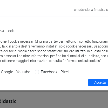
VENEZIA
chiudendo la finestra 
odle
Link allo spazio del corso
zza i cookie
ookie. I cookie necessari (di prima parte) permettono il corretto funzionamen
la X in alto a destra verranno installati solo i cookie necessari. Se accons
 corsi di laurea
Programma
tà dei social media e forniscono statistiche sul loro utilizzo. In questo cas
o associarli ad altre informazioni per finalità di analisi, di pubblicità, ecc
er ottenere maggiori informazioni consulta “Informazioni sui cookies”.
Google - Youtube
Facebook - Pixel
Accetta i
UBER Andreas
- 30h Lezione
didattici