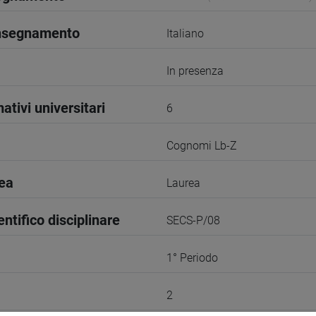
insegnamento
Italiano
In presenza
ativi universitari
6
Cognomi Lb-Z
rea
Laurea
entifico disciplinare
SECS-P/08
1° Periodo
2