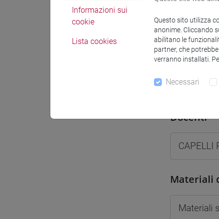
Informazioni sui
Spazio Mo
Questo sito utilizza c
cookie
anonime. Cliccando sul
abilitano le funzionali
Lista cookies
partner, che potrebber
verranno installati. P
Docenti e
Necessari
Docenti
CAPELLI 
Materiali 
Materiali