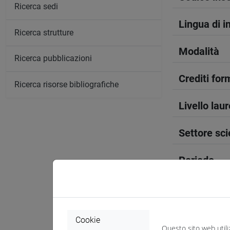
Ricerca sedi
Lingua di 
Ricerca strutture
Modalità
Ricerca pubblicazioni
Crediti form
Ricerca risorse bibliografiche
Livello lau
Settore sci
Periodo
Anno corso
Sede
Cookie
Questo sito web utili