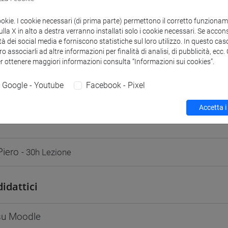
odle
Link allo spazio del corso
ookie. I cookie necessari (di prima parte) permettono il corretto funzionamen
la X in alto a destra verranno installati solo i cookie necessari. Se accons
tà dei social media e forniscono statistiche sul loro utilizzo. In questo cas
o associarli ad altre informazioni per finalità di analisi, di pubblicità, ecc
er ottenere maggiori informazioni consulta “Informazioni sui cookies”.
 corsi di laurea
Programma
Google - Youtube
Facebook - Pixel
Accetta i
Piero
- 30h Lezione
didattici
 su Moodle