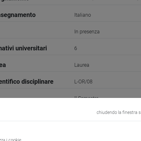
insegnamento
Italiano
In presenza
ativi universitari
6
rea
Laurea
entifico disciplinare
L-OR/08
II Semestre
chiudendo la finestra 
1
VENEZIA
zza i cookie