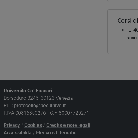
Corsi d
[LT4
vicin
Università Ca’ Foscari
Dorsoduro 3246, 30123 Venezia
PEC
protocollo@pec.unive.it
P.IVA 00816350276 - C.F. 80007720271
Privacy
/
Cookies
/
Credits e note legali
Accessibilità
/
Elenco siti tematici