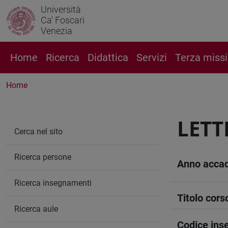
Università
Ca' Foscari
Venezia
Home
Ricerca
Didattica
Servizi
Terza miss
Home
LETT
Cerca nel sito
Ricerca persone
Anno acca
Ricerca insegnamenti
Titolo cors
Ricerca aule
Codice in