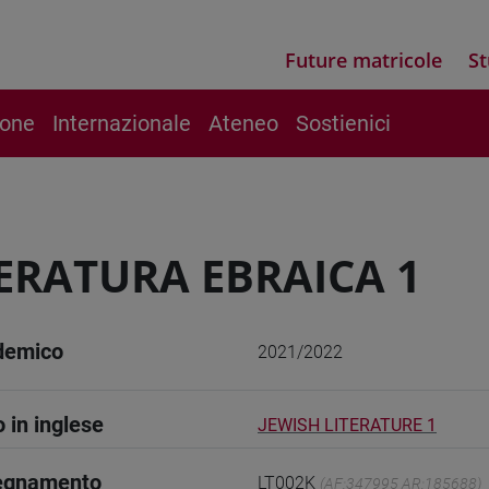
Future matricole
St
ione
Internazionale
Ateneo
Sostienici
ERATURA EBRAICA 1
demico
2021/2022
o in inglese
JEWISH LITERATURE 1
segnamento
LT002K
(AF:347995 AR:185688)