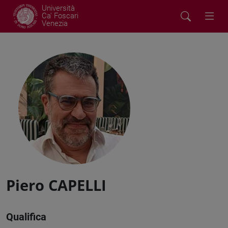
Università
Ca' Foscari
Venezia
Piero CAPELLI
Qualifica