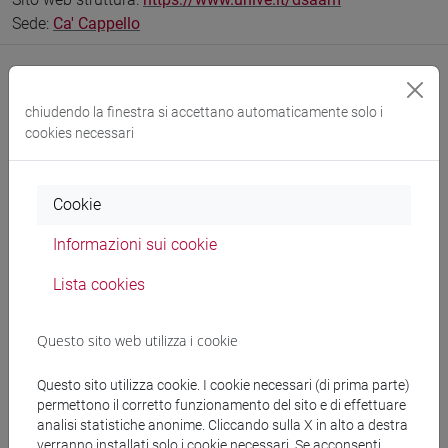
Sede:
Ca' Cappello
chiudendo la finestra si accettano automaticamente solo i
Comunicazioni
cookies necessari
Didattica
Cookie
Ricerca
Informazioni sui cookie
Pubblicazioni
Lista cookies
CV
Questo sito web utilizza i cookie
Ricevimento
Questo sito utilizza cookie. I cookie necessari (di prima parte)
permettono il corretto funzionamento del sito e di effettuare
analisi statistiche anonime. Cliccando sulla X in alto a destra
II semestre a.a. 2025/2026
verranno installati solo i cookie necessari. Se acconsenti,