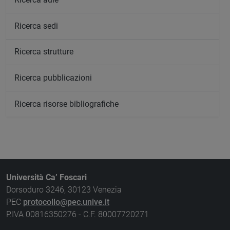
Ricerca sedi
Ricerca strutture
Ricerca pubblicazioni
Ricerca risorse bibliografiche
Università Ca’ Foscari
Dorsoduro 3246, 30123 Venezia
PEC
protocollo@pec.unive.it
P.IVA 00816350276 - C.F. 80007720271