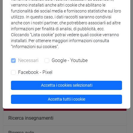
Durante il periodo di lezione, e
a partire dal 25 febbraio
verranno installati anche altri cookie che abilitano le
funzionalità dei social media e forniscono statistiche sul loro
2026
, il docente riceverà gli studenti il
mercoledì
alle
8:45-
utilizzo. In questo caso, i dati raccolti saranno condivisi
10:15
nello
studio 2A a Ca' Cappello
,
anche con i nostri partner, che potrebbero associarli ad altre
Piero Capelli
informazioni per finalità di analisi, di pubblicità, ecc.
Cliccando “Lista cookie” potrai vedere quali cookie verranno
installati. Per ottenere maggiori informazioni consulta
“Informazioni sui cookies”.
Necessari
Google - Youtube
segui il feed
Facebook - Pixel
Accetta i cookies selezionati
Cerca nel sito
Accetta tutti i cookie
Ricerca persone
Ricerca insegnamenti
Ricerca aule