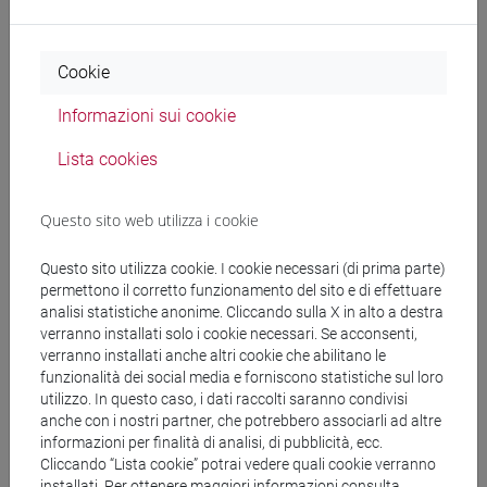
Docenti
Cookie
GRAZIANI Ilaria
- 30h Lezione
Informazioni sui cookie
Materiali didattici
Lista cookies
Materiali su Moodle
Questo sito web utilizza i cookie
Questo sito utilizza cookie. I cookie necessari (di prima parte)
permettono il corretto funzionamento del sito e di effettuare
Corsi di studio e percorsi
analisi statistiche anonime. Cliccando sulla X in alto a destra
verranno installati solo i cookie necessari. Se acconsenti,
[LT40] LINGUE, CULTURE E SOCIETÀ DELL'ASIA
verranno installati anche altri cookie che abilitano le
E DELL'AFRICA MEDITERRANEA - Laurea
funzionalità dei social media e forniscono statistiche sul loro
utilizzo. In questo caso, i dati raccolti saranno condivisi
cina
/
subcontinente indiano
/
giappone
/
corea
anche con i nostri partner, che potrebbero associarli ad altre
informazioni per finalità di analisi, di pubblicità, ecc.
Cliccando “Lista cookie” potrai vedere quali cookie verranno
installati. Per ottenere maggiori informazioni consulta