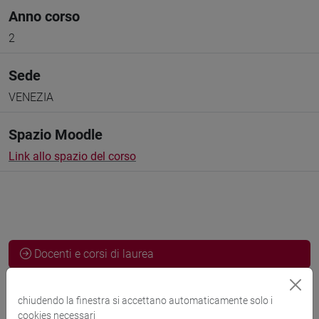
Anno corso
2
Sede
VENEZIA
Spazio Moodle
Link allo spazio del corso
Docenti e corsi di laurea
Programma
chiudendo la finestra si accettano automaticamente solo i
cookies necessari