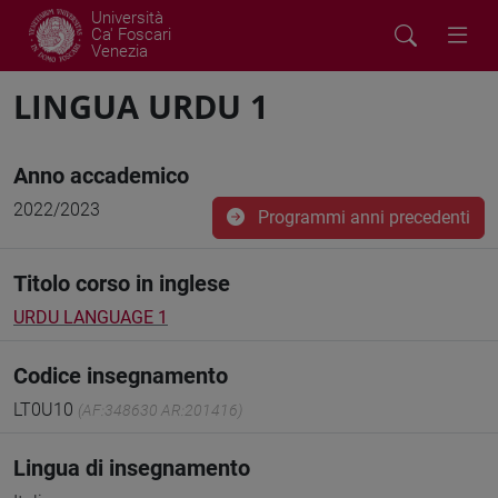
Università
Ca' Foscari
Venezia
LINGUA URDU 1
Anno accademico
2022/2023
Programmi anni precedenti
Titolo corso in inglese
URDU LANGUAGE 1
Codice insegnamento
LT0U10
(AF:348630 AR:201416)
Lingua di insegnamento