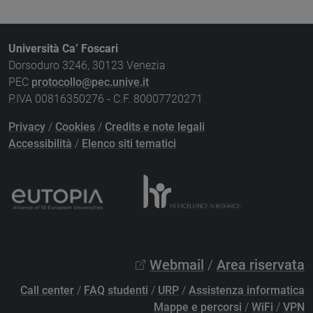
Università Ca’ Foscari
Dorsoduro 3246, 30123 Venezia
PEC
protocollo@pec.unive.it
P.IVA 00816350276 - C.F. 80007720271
Privacy
/
Cookies
/
Credits e note legali
Accessibilità
/
Elenco siti tematici
Webmail
/
Area riservata
Call center
/
FAQ studenti
/
URP
/
Assistenza informatica
Mappe e percorsi
/
WiFi
/
VPN