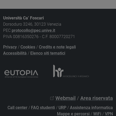
Università Ca’ Foscari
Dorsoduro 3246, 30123 Venezia
PEC
protocollo@pec.unive.it
P.IVA 00816350276 - C.F. 80007720271
Privacy
/
Cookies
/
Credits e note legali
Accessibilità
/
Elenco siti tematici
Webmail
/
Area riservata
Call center
/
FAQ studenti
/
URP
/
Assistenza informatica
Mappe e percorsi
/
WiFi
/
VPN