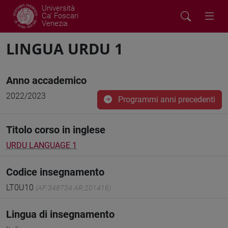
Università
Ca' Foscari
Venezia
LINGUA URDU 1
Anno accademico
2022/2023
Programmi anni precedenti
Titolo corso in inglese
URDU LANGUAGE 1
Codice insegnamento
LT0U10
(AF:348734 AR:201416)
Lingua di insegnamento