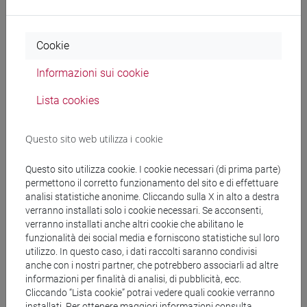
Docenti
Cookie
GRAZIANI Ilaria
- 30h Lezione
Informazioni sui cookie
Materiali didattici
Lista cookies
Materiali su Moodle
Questo sito web utilizza i cookie
Questo sito utilizza cookie. I cookie necessari (di prima parte)
permettono il corretto funzionamento del sito e di effettuare
Corsi di studio e percorsi
analisi statistiche anonime. Cliccando sulla X in alto a destra
verranno installati solo i cookie necessari. Se acconsenti,
[LT40] LINGUE, CULTURE E SOCIETÀ DELL'ASIA
verranno installati anche altri cookie che abilitano le
E DELL'AFRICA MEDITERRANEA - Laurea
funzionalità dei social media e forniscono statistiche sul loro
utilizzo. In questo caso, i dati raccolti saranno condivisi
cina
/
subcontinente indiano
/
giappone
/
corea
anche con i nostri partner, che potrebbero associarli ad altre
informazioni per finalità di analisi, di pubblicità, ecc.
Cliccando “Lista cookie” potrai vedere quali cookie verranno
installati. Per ottenere maggiori informazioni consulta