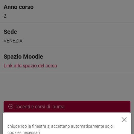
Anno corso
2
Sede
VENEZIA
Spazio Moodle
Link allo spazio del corso
Docenti e corsi di laurea
Programma
chiudendo la finestra si accettano automaticamente solo i
cookies necessari