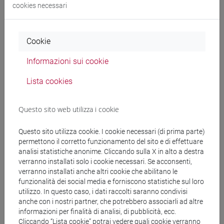
cookies necessari
Docenti
BARAN Tsipora
- 60h Esercitazioni
Cookie
Informazioni sui cookie
Materiali didattici
Lista cookies
Materiali su Moodle
Questo sito web utilizza i cookie
Questo sito utilizza cookie. I cookie necessari (di prima parte)
permettono il corretto funzionamento del sito e di effettuare
Corsi di studio e percorsi
analisi statistiche anonime. Cliccando sulla X in alto a destra
verranno installati solo i cookie necessari. Se acconsenti,
[LT40] LINGUE, CULTURE E SOCIETÀ DELL'ASIA
verranno installati anche altri cookie che abilitano le
E DELL'AFRICA MEDITERRANEA - Laurea
funzionalità dei social media e forniscono statistiche sul loro
cina
/
giappone
/
corea
/
vicino e medio oriente
utilizzo. In questo caso, i dati raccolti saranno condivisi
anche con i nostri partner, che potrebbero associarli ad altre
informazioni per finalità di analisi, di pubblicità, ecc.
Cliccando “Lista cookie” potrai vedere quali cookie verranno