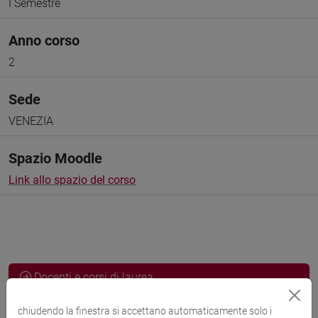
I Semestre
Anno corso
2
Sede
VENEZIA
Spazio Moodle
Link allo spazio del corso
Docenti e corsi di laurea
chiudendo la finestra si accettano automaticamente solo i