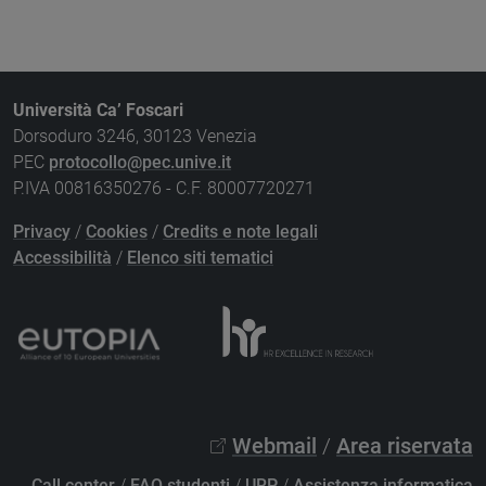
Università Ca’ Foscari
Dorsoduro 3246, 30123 Venezia
PEC
protocollo@pec.unive.it
P.IVA 00816350276 - C.F. 80007720271
Privacy
/
Cookies
/
Credits e note legali
Accessibilità
/
Elenco siti tematici
Webmail
/
Area riservata
Call center
/
FAQ studenti
/
URP
/
Assistenza informatica