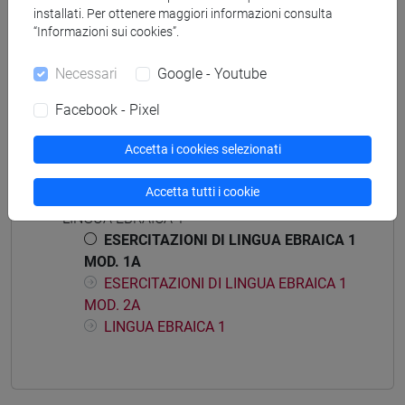
installati. Per ottenere maggiori informazioni consulta
“Informazioni sui cookies”.
Mutua da
ESERCITAZIONI DI LINGUA EBRAICA 1 MOD.
Necessari
Google - Youtube
1A [LT005K]
Facebook - Pixel
Accetta i cookies selezionati
Struttura generale dell'insegnamento
Accetta tutti i cookie
LINGUA EBRAICA 1
ESERCITAZIONI DI LINGUA EBRAICA 1
MOD. 1A
ESERCITAZIONI DI LINGUA EBRAICA 1
MOD. 2A
LINGUA EBRAICA 1