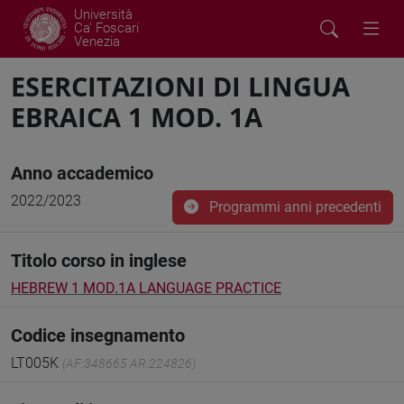
Università
Ca' Foscari
Venezia
ESERCITAZIONI DI LINGUA
EBRAICA 1 MOD. 1A
Anno accademico
2022/2023
Programmi anni precedenti
Titolo corso in inglese
HEBREW 1 MOD.1A LANGUAGE PRACTICE
Codice insegnamento
LT005K
(AF:348665 AR:224826)