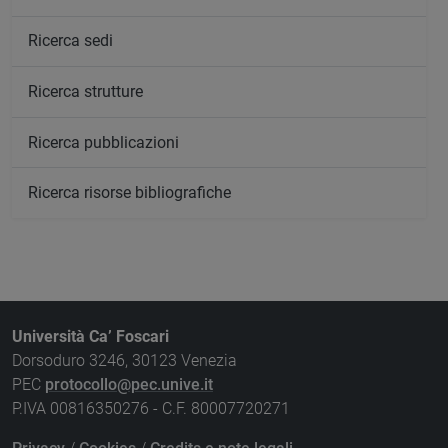
Ricerca sedi
Ricerca strutture
Ricerca pubblicazioni
Ricerca risorse bibliografiche
Università Ca’ Foscari
Dorsoduro 3246, 30123 Venezia
PEC
protocollo@pec.unive.it
P.IVA 00816350276 - C.F. 80007720271