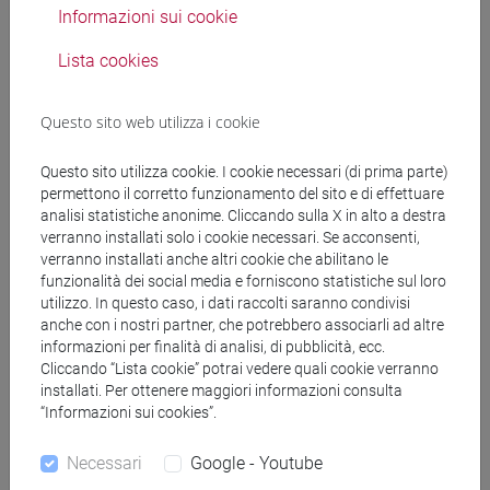
Informazioni sui cookie
Lista cookies
Docenti
Questo sito web utilizza i cookie
FAVARETTI CAMPOSAMPIERO Matteo
- 30h
Lezione
Questo sito utilizza cookie. I cookie necessari (di prima parte)
permettono il corretto funzionamento del sito e di effettuare
analisi statistiche anonime. Cliccando sulla X in alto a destra
Materiali didattici
verranno installati solo i cookie necessari. Se acconsenti,
verranno installati anche altri cookie che abilitano le
funzionalità dei social media e forniscono statistiche sul loro
Materiali su Moodle
utilizzo. In questo caso, i dati raccolti saranno condivisi
anche con i nostri partner, che potrebbero associarli ad altre
informazioni per finalità di analisi, di pubblicità, ecc.
Cliccando “Lista cookie” potrai vedere quali cookie verranno
installati. Per ottenere maggiori informazioni consulta
Corsi di studio e percorsi
“Informazioni sui cookies”.
[LM10] ENVIRONMENTAL HUMANITIES -
Laurea magistrale (DM270)
Necessari
Google - Youtube
percorso comune