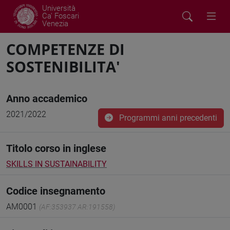
Università
Ca' Foscari
Venezia
COMPETENZE DI
SOSTENIBILITA'
Anno accademico
2021/2022
Programmi anni precedenti
Titolo corso in inglese
SKILLS IN SUSTAINABILITY
Codice insegnamento
AM0001
(AF:353937 AR:191558)