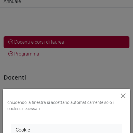
Annuale
Docenti e corsi di laurea
Programma
Docenti
RAPETTI Anna Maria
- 1h Lezione
chiudendo la finestra si accettano automaticamente solo i
cookies necessari
Corsi di studio e percorsi
Cookie
[FM10] ANTROPOLOGIA CULTURALE,