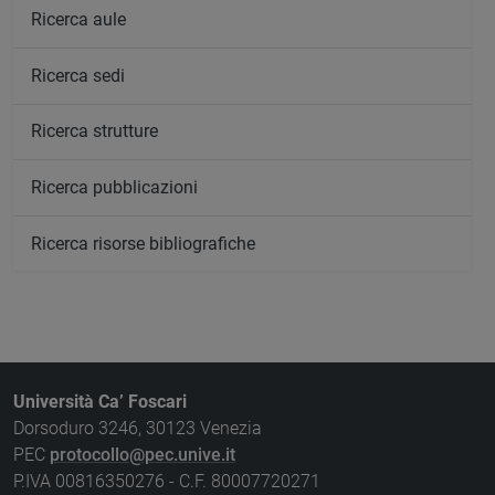
Ricerca aule
Ricerca sedi
Ricerca strutture
Ricerca pubblicazioni
Ricerca risorse bibliografiche
Università Ca’ Foscari
Dorsoduro 3246, 30123 Venezia
PEC
protocollo@pec.unive.it
P.IVA 00816350276 - C.F. 80007720271