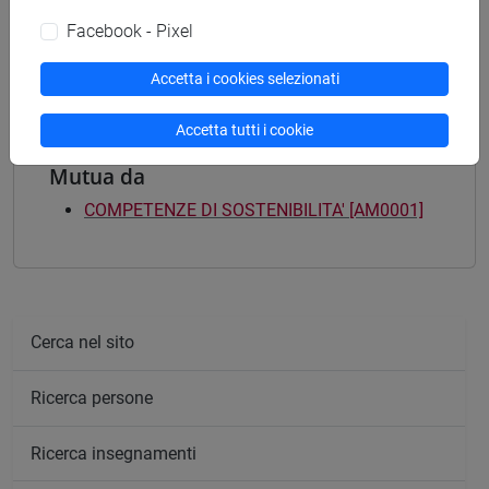
(DM270)
Facebook - Pixel
percorso comune
Accetta i cookies selezionati
Accetta tutti i cookie
Mutua da
COMPETENZE DI SOSTENIBILITA' [AM0001]
Cerca nel sito
Ricerca persone
Ricerca insegnamenti