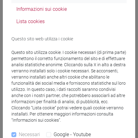
ETNOLOGIA, ETNOLINGUISTICA - Laurea
Informazioni sui cookie
magistrale (DM270)
percorso comune
Lista cookies
[FM11] DIGITAL AND PUBLIC HUMANITIES -
Laurea magistrale (DM270)
Questo sito web utilizza i cookie
percorso comune
[FM2] SCIENZE DELL'ANTICHITÀ:
Questo sito utilizza cookie. I cookie necessari (di prima parte)
LETTERATURE, STORIA E ARCHEOLOGIA -
permettono il corretto funzionamento del sito e di effettuare
Laurea magistrale (DM270)
analisi statistiche anonime. Cliccando sulla X in alto a destra
verranno installati solo i cookie necessari. Se acconsenti,
percorso comune
verranno installati anche altri cookie che abilitano le
[FM30] SCIENZE ARCHIVISTICHE E
funzionalità dei social media e forniscono statistiche sul loro
BIBLIOTECONOMICHE - Laurea magistrale
utilizzo. In questo caso, i dati raccolti saranno condivisi
(DM270)
anche con i nostri partner, che potrebbero associarli ad altre
percorso comune
informazioni per finalità di analisi, di pubblicità, ecc.
[FM4] FILOLOGIA E LETTERATURA ITALIANA -
Cliccando “Lista cookie” potrai vedere quali cookie verranno
installati. Per ottenere maggiori informazioni consulta
Laurea magistrale (DM270)
“Informazioni sui cookies”.
percorso comune
[FM7] STORIA DAL MEDIOEVO ALL'ETÀ
Necessari
Google - Youtube
CONTEMPORANEA - Laurea magistrale