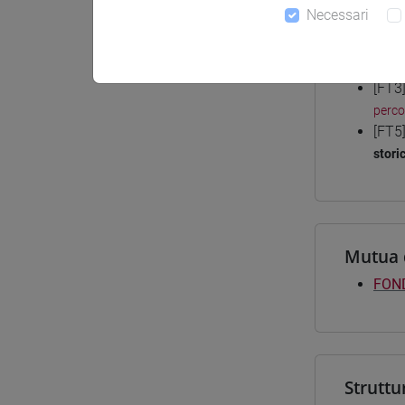
Necessari
Corsi d
[FT3
perc
[FT5
stori
Mutua 
FOND
Struttu