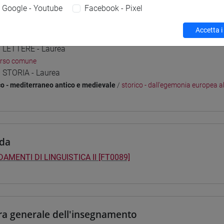
Google - Youtube
Facebook - Pixel
Accetta i
i studio e percorsi
] LETTERE - Laurea
orso comune
] STORIA - Laurea
co - mediterraneo antico e medievale
/
storico - dall'egemonia europea a
da
AMENTI DI LINGUISTICA II [FT0089]
ra generale dell'insegnamento