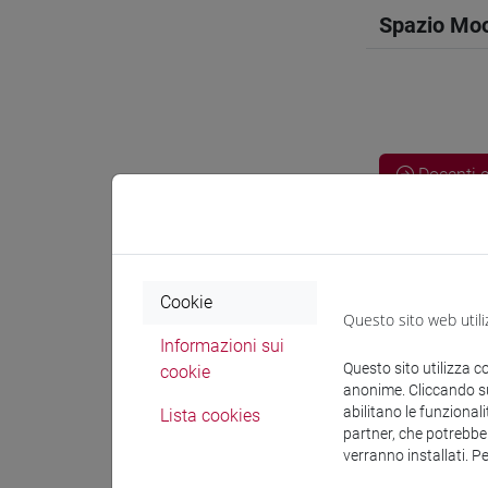
Spazio Mo
Docenti e
Docenti
Cookie
Questo sito web utili
MARINET
Informazioni sui
Questo sito utilizza c
cookie
anonime. Cliccando sul
Materiali 
abilitano le funzionali
Lista cookies
partner, che potrebber
verranno installati. P
Materiali