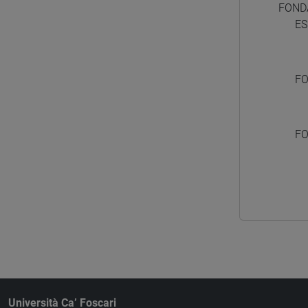
FONDA
ES
FO
FO
Università Ca’ Foscari