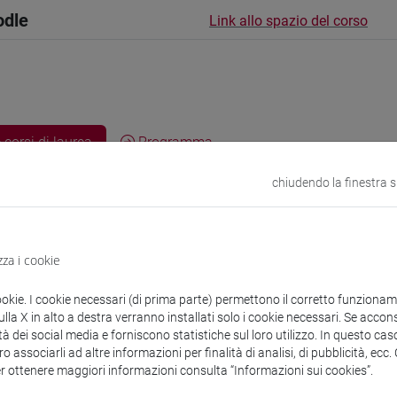
odle
Link allo spazio del corso
 corsi di laurea
Programma
chiudendo la finestra 
zza i cookie
TI Anna
- 30h Lezione
ookie. I cookie necessari (di prima parte) permettono il corretto funzionamen
la X in alto a destra verranno installati solo i cookie necessari. Se accons
didattici
tà dei social media e forniscono statistiche sul loro utilizzo. In questo cas
o associarli ad altre informazioni per finalità di analisi, di pubblicità, ecc
er ottenere maggiori informazioni consulta “Informazioni sui cookies”.
 su Moodle