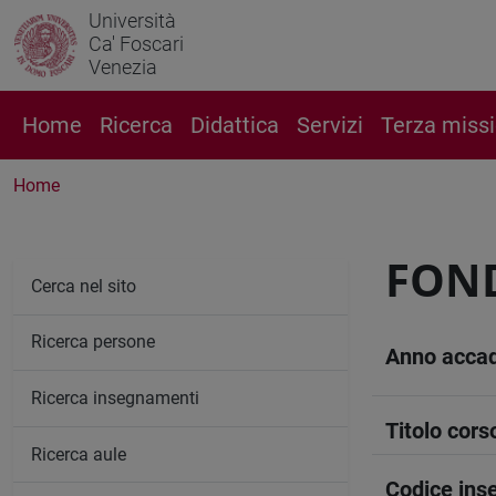
Università
Ca' Foscari
Venezia
Home
Ricerca
Didattica
Servizi
Terza miss
Home
FOND
Cerca nel sito
Ricerca persone
Anno acca
Ricerca insegnamenti
Titolo cors
Ricerca aule
Codice in