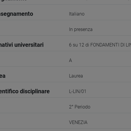
insegnamento
Italiano
In presenza
ativi universitari
6 su 12 di FONDAMENTI DI L
A
rea
Laurea
entifico disciplinare
L-LIN/01
2° Periodo
VENEZIA