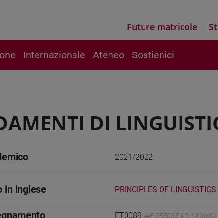
Future matricole
St
ione
Internazionale
Ateneo
Sostienici
AMENTI DI LINGUISTIC
demico
2021/2022
o in inglese
PRINCIPLES OF LINGUISTICS -
segnamento
FT0089
(AF:355035 AR:190660)