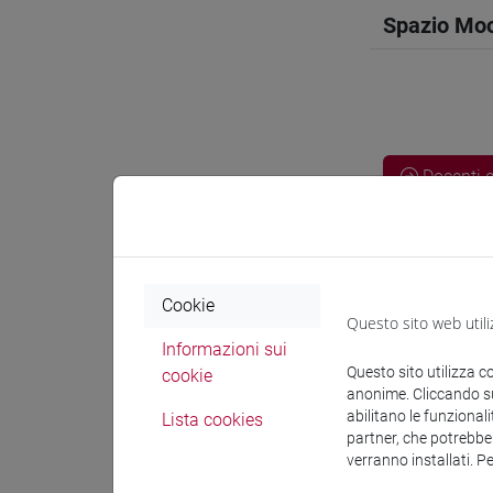
Spazio Mo
Docenti e
Docenti
Cookie
Questo sito web utili
MARINET
Informazioni sui
Questo sito utilizza c
cookie
anonime. Cliccando sul
Materiali 
abilitano le funzionali
Lista cookies
partner, che potrebber
verranno installati. P
Materiali