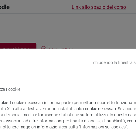
odle
Link allo spazio del corso
 corsi di laurea
Programma
chiudendo la finestra 
zza i cookie
TI Anna
- 30h Lezione
ookie. I cookie necessari (di prima parte) permettono il corretto funzionamen
la X in alto a destra verranno installati solo i cookie necessari. Se accons
didattici
tà dei social media e forniscono statistiche sul loro utilizzo. In questo cas
o associarli ad altre informazioni per finalità di analisi, di pubblicità, ecc
er ottenere maggiori informazioni consulta “Informazioni sui cookies”.
 su Moodle