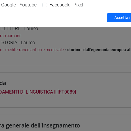
Google - Youtube
Facebook - Pixel
Accetta i
i studio e percorsi
] LETTERE - Laurea
orso comune
] STORIA - Laurea
co - mediterraneo antico e medievale
/
storico - dall'egemonia europea a
da
AMENTI DI LINGUISTICA II [FT0089]
ra generale dell'insegnamento