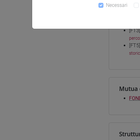
Necessari
Corsi d
[FT3
perc
[FT5
stori
Mutua 
FOND
Struttu