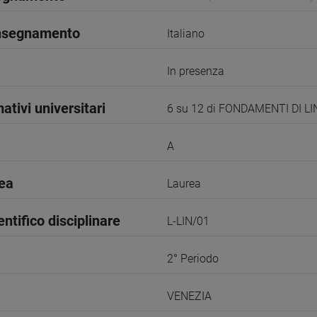
insegnamento
Italiano
In presenza
ativi universitari
6 su 12 di FONDAMENTI DI L
A
rea
Laurea
entifico disciplinare
L-LIN/01
2° Periodo
VENEZIA