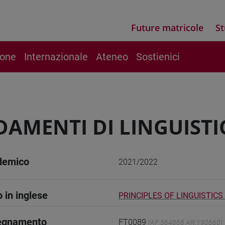
Future matricole
St
ione
Internazionale
Ateneo
Sostienici
AMENTI DI LINGUISTIC
demico
2021/2022
o in inglese
PRINCIPLES OF LINGUISTICS -
segnamento
FT0089
(AF:364868 AR:190660)