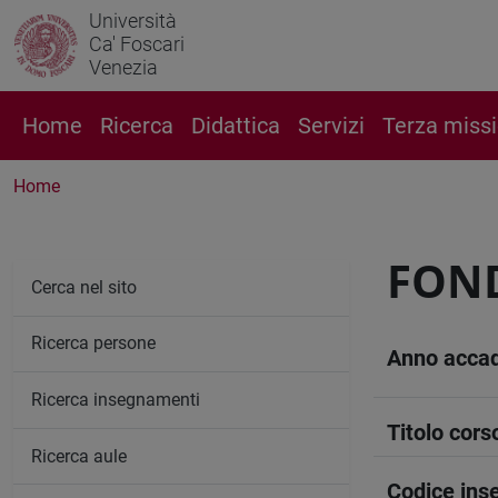
Università
Ca' Foscari
Venezia
Home
Ricerca
Didattica
Servizi
Terza miss
Home
FOND
Cerca nel sito
Ricerca persone
Anno acca
Ricerca insegnamenti
Titolo cors
Ricerca aule
Codice in