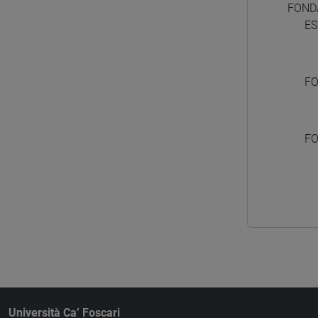
FONDA
ES
FO
FO
Università Ca’ Foscari