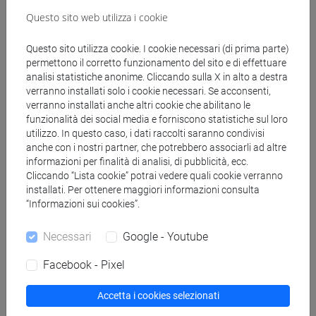
water” su scala di laboratorio e per processi di
Questo sito web utilizza i cookie
catalisi per trasferimento di fase liquido-liquido
Cenni sull'impiego dell'acqua per produzioni
Questo sito utilizza cookie. I cookie necessari (di prima parte)
industriali con catalisi organometallica (il processo
permettono il corretto funzionamento del sito e di effettuare
Ruhr-Chemie/Rhone-Poulenc) e con aquo-
analisi statistiche anonime. Cliccando sulla X in alto a destra
complessi (processo Wacker).
verranno installati solo i cookie necessari. Se acconsenti,
I liquidi ionici (LI) come solventi innovativi. Sintesi
verranno installati anche altri cookie che abilitano le
di LI mediante reazioni di alchilazione
funzionalità dei social media e forniscono statistiche sul loro
utilizzo. In questo caso, i dati raccolti saranno condivisi
convenzionale ed halide-free di piridine ed
anche con i nostri partner, che potrebbero associarli ad altre
imidazoli, e via carbene. Principali proprietà dei LI
informazioni per finalità di analisi, di pubblicità, ecc.
(densità, viscosità e polarità). Applicazioni dei LI in
Cliccando “Lista cookie” potrai vedere quali cookie verranno
catalisi multifasica. Il processo BASIL come
installati. Per ottenere maggiori informazioni consulta
modello applicativo dei LI su scala industriale.
“Informazioni sui cookies”.
Lezioni di Laboratorio
Necessari
Google - Youtube
Sono previste 6 esperienze, condotte a gruppi di 2-
3 studenti, così descritte:
Facebook - Pixel
- Sintesi di acido adipico per ossidazione di
cicloesene mediante acqua ossigenata in
Accetta i cookies selezionati
condizioni di catalisi per trasferimento di fase