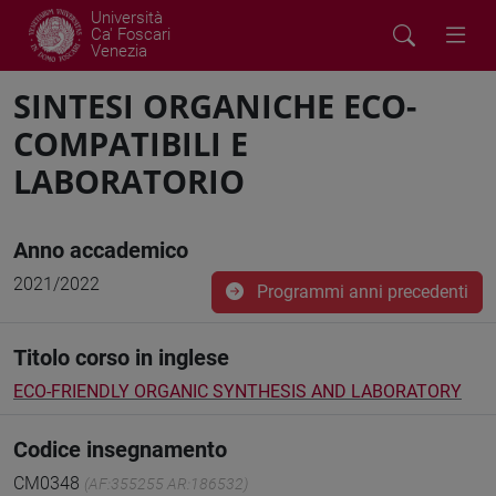
Università
Ca' Foscari
Venezia
SINTESI ORGANICHE ECO-
COMPATIBILI E
LABORATORIO
Anno accademico
2021/2022
Programmi anni precedenti
Titolo corso in inglese
ECO-FRIENDLY ORGANIC SYNTHESIS AND LABORATORY
Codice insegnamento
CM0348
(AF:355255 AR:186532)