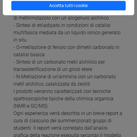
liquido-liquido
Accetta tutti i cookie
- Sintesi di un liquido ionico per alchilazione diretta
di metilimidazolo con un alogenuro alchilico
- Sintesi di etiladipato in condizioni di catalisi
multifasica mediata da un liquido ionico generato
in situ
- O-metilazione di fenolo con dimetil carbonato in
catalisi basica
- Sintesi di un carbonato metil alchilico per
transesterificazione di un glicol etere
- N-Metilazione di un’ammina con un carbonato
metil alchilico, catalizzata da zeoliti
I prodotti verranno caratterizzati con tecniche
spettroscopiche tipiche della chimica organica
(NMR e GC/MS).
Ogni esperienza verrà descritta in un breve report a
cura di ciascuno dei summenzionati gruppi di
studenti. Il report verrà corredato dall’analisi
grafica della reazione eseguita secondo il modello