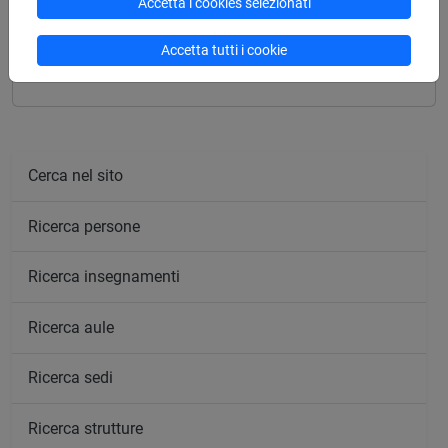
Accetta i cookies selezionati
Mutua da
Accetta tutti i cookie
THEORY OF LITERATURE [LMJ440]
Cerca nel sito
Ricerca persone
Ricerca insegnamenti
Ricerca aule
Ricerca sedi
Ricerca strutture