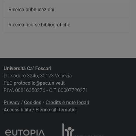
Ricerca pubblicazioni
Ricerca risorse bibliografiche
Università Ca’ Foscari
Dorsoduro 3246, 30123 Venezia
PEC
protocollo@pec.unive.it
P.IVA 00816350276 - C.F. 80007720271
Privacy
/
Cookies
/
Credits e note legali
Accessibilità
/
Elenco siti tematici