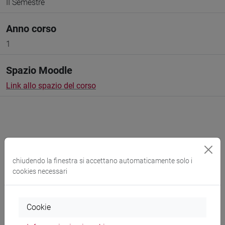
II Semestre
Anno corso
1
Spazio Moodle
Link allo spazio del corso
Docenti e corsi di laurea
chiudendo la finestra si accettano automaticamente solo i
cookies necessari
Programma
Cookie
Docenti