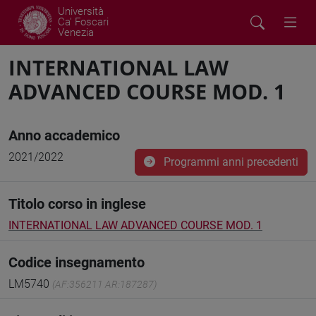
Università
Ca' Foscari
Venezia
INTERNATIONAL LAW
ADVANCED COURSE MOD. 1
Anno accademico
2021/2022
Programmi anni precedenti
Titolo corso in inglese
INTERNATIONAL LAW ADVANCED COURSE MOD. 1
Codice insegnamento
LM5740
(AF:356211 AR:187287)