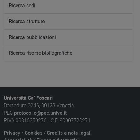
Ricerca sedi
Ricerca strutture
Ricerca pubblicazioni
Ricerca risorse bibliografiche
Università Ca’ Foscari
Dorsoduro 3246, 30123 Venezia
PEC
protocollo@pec.unive.it
P.IVA 00816350276 - C.F. 80007720271
Privacy
/
Cookies
/
Credits e note legali