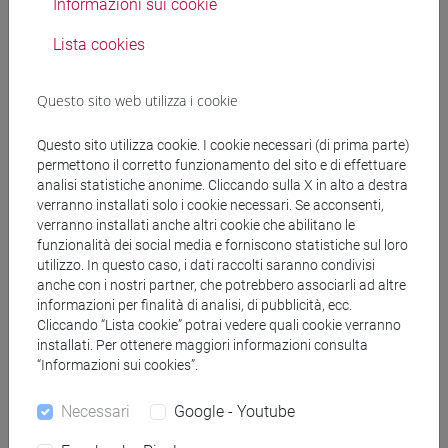
Informazioni sui cookie
DE VIDO Sara
- 30h Lezione
Lista cookies
Questo sito web utilizza i cookie
Materiali didattici
Questo sito utilizza cookie. I cookie necessari (di prima parte)
Materiali su Moodle
permettono il corretto funzionamento del sito e di effettuare
analisi statistiche anonime. Cliccando sulla X in alto a destra
verranno installati solo i cookie necessari. Se acconsenti,
verranno installati anche altri cookie che abilitano le
funzionalità dei social media e forniscono statistiche sul loro
Corsi di studio e percorsi
utilizzo. In questo caso, i dati raccolti saranno condivisi
[LM60] RELAZIONI INTERNAZIONALI
anche con i nostri partner, che potrebbero associarli ad altre
informazioni per finalità di analisi, di pubblicità, ecc.
COMPARATE - Laurea magistrale (DM270)
Cliccando “Lista cookie” potrai vedere quali cookie verranno
percorso comune
installati. Per ottenere maggiori informazioni consulta
“Informazioni sui cookies”.
Necessari
Google - Youtube
Struttura generale dell'insegnamento