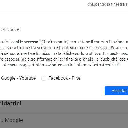
odle
chiudendo la finestra 
Link allo spazio del corso
zza i cookie
ookie. I cookie necessari (di prima parte) permettono il corretto funzionamen
 corsi di laurea
Programma
la X in alto a destra verranno installati solo i cookie necessari. Se accons
tà dei social media e forniscono statistiche sul loro utilizzo. In questo cas
o associarli ad altre informazioni per finalità di analisi, di pubblicità, ecc
er ottenere maggiori informazioni consulta “Informazioni sui cookies”.
Google - Youtube
Facebook - Pixel
 Luis Fernando
- 30h Lezione
Accetta i
didattici
 su Moodle