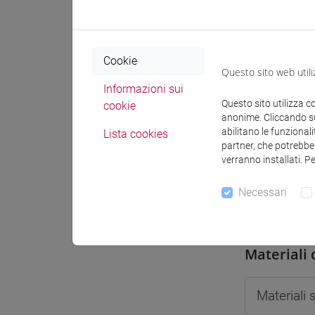
Spazio Mo
Cookie
Questo sito web utili
Informazioni sui
Questo sito utilizza c
cookie
Docenti e
anonime. Cliccando sul
abilitano le funzionali
Lista cookies
partner, che potrebber
verranno installati. P
Docenti
Necessari
BENEDUZI
Materiali 
Materiali