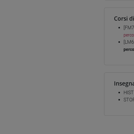
Corsi d
[FM7
perc
[LM6
perc
Insegn
HIST
STOR