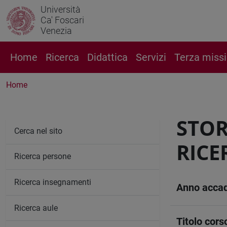
Università
Ca' Foscari
Venezia
Home
Ricerca
Didattica
Servizi
Terza miss
Home
STOR
Cerca nel sito
RICE
Ricerca persone
Ricerca insegnamenti
Anno acca
Ricerca aule
Titolo cors