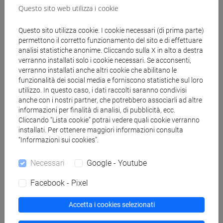
Questo sito web utilizza i cookie
Disponibili su Moodle.
Questo sito utilizza cookie. I cookie necessari (di prima parte)
permettono il corretto funzionamento del sito e di effettuare
Prima di ogni sessione, gli studenti dovranno
analisi statistiche anonime. Cliccando sulla X in alto a destra
leggere un articolo (cf.il documento 'Compulsory
verranno installati solo i cookie necessari. Se acconsenti,
verranno installati anche altri cookie che abilitano le
readings' su Moodle).
funzionalità dei social media e forniscono statistiche sul loro
utilizzo. In questo caso, i dati raccolti saranno condivisi
anche con i nostri partner, che potrebbero associarli ad altre
informazioni per finalità di analisi, di pubblicità, ecc.
Modalità di verifica dell'apprendimento
Cliccando “Lista cookie” potrai vedere quali cookie verranno
installati. Per ottenere maggiori informazioni consulta
“Informazioni sui cookies”.
1. Esame scritto finale: 1,5 ore.
Gli studenti dovranno rispondere a domande sulle
Necessari
Google - Youtube
letture obbligatorie (50% del voto finale per gli
Facebook - Pixel
studenti che optano per le attività su Moodle [si
veda punto 2. sotto; 100% per gli altri studenti).
Accetta i cookies selezionati
2. Attività su Moodle nel quadro della modalità