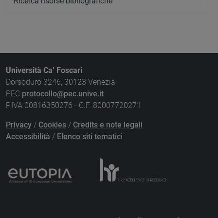
Ricerca risorse bibliografiche
Università Ca’ Foscari
Dorsoduro 3246, 30123 Venezia
PEC
protocollo@pec.unive.it
P.IVA 00816350276 - C.F. 80007720271
Privacy
/
Cookies
/
Credits e note legali
Accessibilità
/
Elenco siti tematici