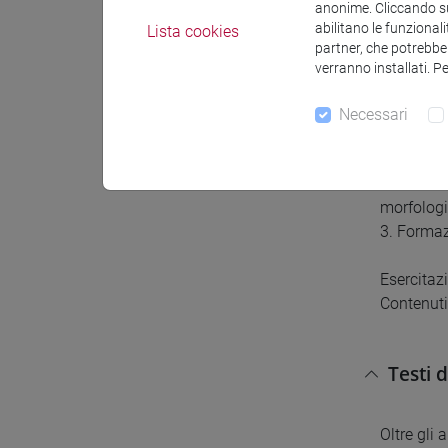
anonime. Cliccando sul
abilitano le funzionali
Lista cookies
Conten
partner, che potrebber
verranno installati. P
Modulo s
Necessari
1. Fonolog
prosodia:
2. Morfolo
morfologi
3. Formaz
Esercitazi
Contenuti 
Testi 
Oltre gli 