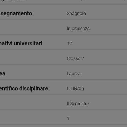
insegnamento
Spagnolo
In presenza
ativi universitari
12
Classe 2
rea
Laurea
entifico disciplinare
L-LIN/06
II Semestre
1