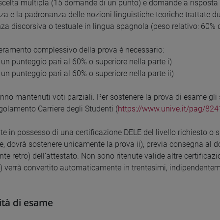
a scelta multipla (15 domande di un punto) e domande a risposta a
a e la padronanza delle nozioni linguistiche teoriche trattate dur
a discorsiva o testuale in lingua spagnola (peso relativo: 60% d
peramento complessivo della prova è necessario:
 un punteggio pari al 60% o superiore nella parte i)
 un punteggio pari al 60% o superiore nella parte ii)
nno mantenuti voti parziali. Per sostenere la prova di esame gli 
golamento Carriere degli Studenti (
https://www.unive.it/pag/824
te in possesso di una certificazione DELE del livello richiesto o
e, dovrà sostenere unicamente la prova ii), previa consegna al do
nte retro) dell’attestato. Non sono ritenute valide altre certificaz
) verrà convertito automaticamente in trentesimi, indipendentemen
tà di esame