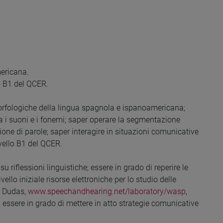
mericana.
o B1 del QCER.
morfologiche della lingua spagnola e ispanoamericana;
ca i suoni e i fonemi; saper operare la segmentazione
zione di parole; saper interagire in situazioni comunicative
ivello B1 del QCER.
 riflessioni linguistiche; essere in grado di reperire le
ello iniziale risorse elettroniche per lo studio delle
e Dudas,
www.speechandhearing.net/laboratory/wasp
,
; essere in grado di mettere in atto strategie comunicative