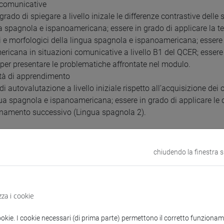
à comunicative
grado di spiegare a livello inizale le differenze contrastive delle
ua spagnola e ispanoamericana; essere in grado di applicare la te
i e morfologici della lingua spagnola e ispanoamericana; essere 
ricana in situazioni comunicative a livello B1 del QCER; essere 
1 per presentare le problematiche affrontate nel modulo.
tà di apprendimento
di autovalutazione a livello iniziale rispetto all’acquisizione de
gua spagnola e ispanoamericana; essere in grado di applicare le 
gnamento successivo (Lingua spagnola 2).
uisiti
chiudendo la finestra 
 della terminologia e le nozioni di base della teoria linguistica
 grado di operare una analisi linguistica dei livelli fonologico 
zza i cookie
attraverso gli insegnamenti di base in ambito linguistico e glotto
o).
ookie. I cookie necessari (di prima parte) permettono il corretto funzionamen