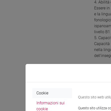
4. Abilit
Essere in 
e la ling
fonologic
ispanoame
livello B
5. Capaci
Capacità 
nella lin
dell’inse
Prereq
Conoscenza
Cookie
essere in
Questo sito web utili
acquisite 
Informazioni sui
linguaggi
Questo sito utilizza c
cookie