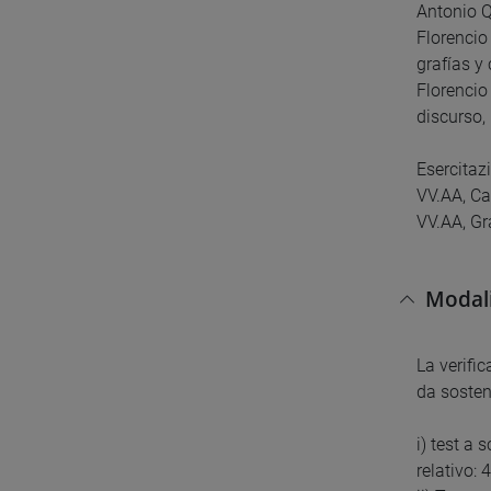
Antonio Q
Florencio
grafías y
Florencio
discurso,
Esercitazi
VV.AA, Ca
VV.AA, Gr
Modali
La verifi
da sosten
i) test a 
relativo: 