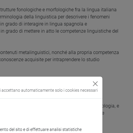
 strutture fonologiche e morfologiche fra la lingua italiana
rminologia della linguistica per descrivere i fenomeni
in grado di interagire in lingua spagnola e
in grado di mettere in atto le competenze linguistiche del
i contenuti metalinguistici, nonché alla propria competenza
conoscenze acquisite per intraprendere lo studio
si accettano automaticamente solo i cookies necessari
, con particolare riguardo alla fonologia e la morfologia, e
e morfologico della propria lingua madre (conoscenze
didattico del CdS in Lingue, civiltà e scienze del
to del sito e di effettuare analisi statistiche