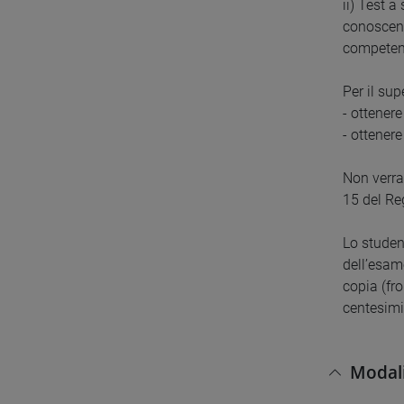
ii) Test 
conoscenz
competenz
Per il su
- ottenere
- ottenere
Non verra
15 del Re
Lo studen
dell’esam
copia (fro
centesimi
Modali