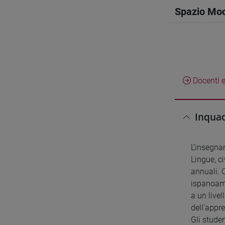
Spazio Mo
Docenti e
Inquad
L’insegna
Lingue, c
annuali. 
ispanoame
a un live
dell’appr
Gli studen