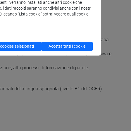
enti, verranno installati anche altri cookie che
o, i dati raccolti saranno condivisi anche con i nostri
. Cliccando “Lista cookie” potrai vedere quali cookie
ffricate, fricative, nasali, laterali, vibranti; la sillaba;
 cookies selezionati
Accetta tutti i cookie
a morfologia; struttura delle parole; morfologia flessiva e
ione; altri processi di formazione di parole.
nzionali della lingua spagnola (livello B1 del QCER).