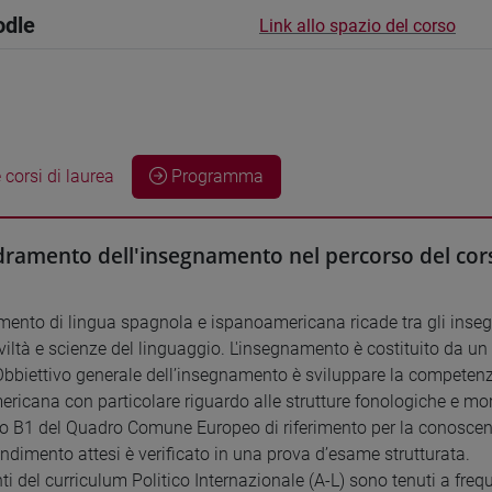
odle
Link allo spazio del corso
 corsi di laurea
Programma
ramento dell'insegnamento nel percorso del cors
mento di lingua spagnola e ispanoamericana ricade tra gli inse
iviltà e scienze del linguaggio. L'insegnamento è costituito da u
Obbiettivo generale dell’insegnamento è sviluppare la competenz
ricana con particolare riguardo alle strutture fonologiche e mo
llo B1 del Quadro Comune Europeo di riferimento per la conoscenz
endimento attesi è verificato in una prova d’esame strutturata.
ti del curriculum Politico Internazionale (A-L) sono tenuti a freq