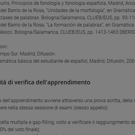
uilis, Principios de fonología y fonología española, Madrid, Arco
 del Barrio de la Rosa, “Unidades de la morfología”, en Gramática
 clases de palabras. Bologna/Salamanca, CLUEB/EUS, pp. 93-118
 del Barrio de la Rosa, “La formación de palabras”, en Gramática 
 léxico. Bologna/Salamanca, CLUEB/EUS, pp. 1413-1463 [IBERIS 
oni:
mpo Sur. Madrid, Difusión.
amática básica del estudiante de español, Madrid, Difusión, 200
tà di verifica dell'apprendimento
ca dell'apprendimento avviene attraverso una prova scritta, della 
ere nella stessa sessione di esami (stesso appello):
scelta multipla e gap-filling, volto a verificare il raggiungimento 
40% del voto finale);