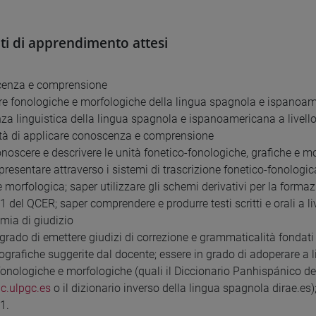
ati di apprendimento attesi
cenza e comprensione
ure fonologiche e morfologiche della lingua spagnola e ispanoa
a linguistica della lingua spagnola e ispanoamericana a livell
tà di applicare conoscenza e comprensione
onoscere e descrivere le unità fonetico-fonologiche, grafiche e 
presentare attraverso i sistemi di trascrizione fonetico-fonologi
e morfologica; saper utilizzare gli schemi derivativi per la forma
B1 del QCER; saper comprendere e produrre testi scritti e orali a l
mia di giudizio
grado di emettere giudizi di correzione e grammaticalità fondati su
iografiche suggerite dal docente; essere in grado di adoperare a liv
 fonologiche e morfologiche (quali il Diccionario Panhispánico d
c.ulpgc.es
o il dizionario inverso della lingua spagnola dirae.es)
B1.