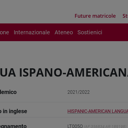
Future matricole
St
ione
Internazionale
Ateneo
Sostienici
UA ISPANO-AMERICAN
demico
2021/2022
o in inglese
HISPANIC-AMERICAN LANGU
segnamento
LT005Q
(AF:356834 AR:189198)