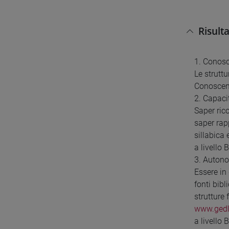
Risult
1. Conos
Le strutt
Conoscenz
2. Capaci
Saper ric
saper rap
sillabica 
a livello 
3. Autono
Essere in 
fonti bibl
strutture
www.gedl
a livello 