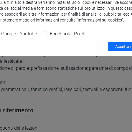
la X in alto a destra verranno installati solo i cookie necessari. Se accons
tà dei social media e forniscono statistiche sul loro utilizzo. In questo cas
uti
o associarli ad altre informazioni per finalità di analisi, di pubblicità, ecc
er ottenere maggiori informazioni consulta “Informazioni sui cookies”.
emestrale:
Google - Youtube
Facebook - Pixel
ia e fonetica: concetti generali; le vocali; le consonanti: occlusive, a
 accento e intonazione.
Accetta i
gia: l’analisi morfologico: i limiti della morfologia, le unità dell
a lessicale.
ione di parole: prefissazione; sufissazione; parasintesi; composiz
oni:
grammaticali, fonetico-grafici, lessicali, testuali e esponenti fu
di riferimento
appunti delle lezioni: