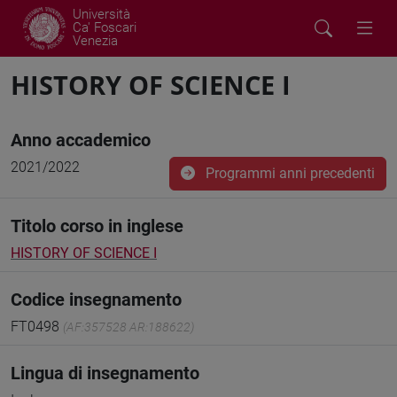
Università
Ca' Foscari
Venezia
HISTORY OF SCIENCE I
Anno accademico
2021/2022
Programmi anni precedenti
Titolo corso in inglese
HISTORY OF SCIENCE I
Codice insegnamento
FT0498
(AF:357528 AR:188622)
Lingua di insegnamento