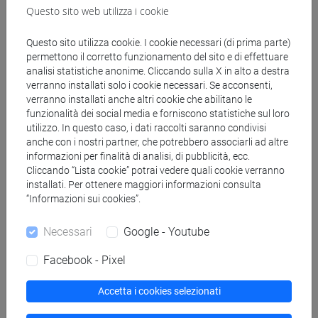
MARTIN Craig Edwin
- 30h Lezione
Questo sito web utilizza i cookie
Questo sito utilizza cookie. I cookie necessari (di prima parte)
Materiali didattici
permettono il corretto funzionamento del sito e di effettuare
analisi statistiche anonime. Cliccando sulla X in alto a destra
verranno installati solo i cookie necessari. Se acconsenti,
Materiali su Moodle
verranno installati anche altri cookie che abilitano le
funzionalità dei social media e forniscono statistiche sul loro
utilizzo. In questo caso, i dati raccolti saranno condivisi
anche con i nostri partner, che potrebbero associarli ad altre
Corsi di studio e percorsi
informazioni per finalità di analisi, di pubblicità, ecc.
Cliccando “Lista cookie” potrai vedere quali cookie verranno
[FT2] FILOSOFIA - Laurea
installati. Per ottenere maggiori informazioni consulta
filosofia
/
filosofia e scienze umane
“Informazioni sui cookies”.
Necessari
Google - Youtube
Facebook - Pixel
Mutua da
Accetta i cookies selezionati
HISTORY OF SCIENCE I [FT0498]