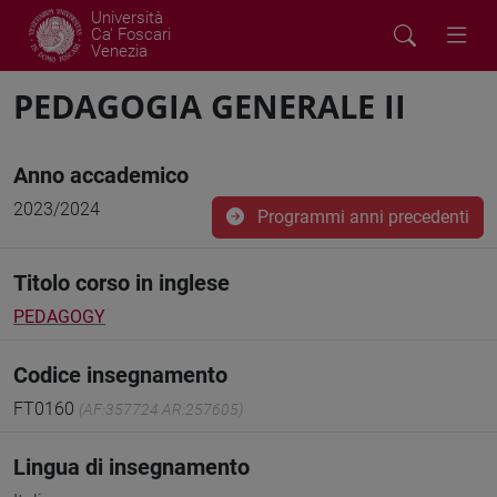
Università
Ca' Foscari
Venezia
PEDAGOGIA GENERALE II
Anno accademico
2023/2024
Programmi anni precedenti
Titolo corso in inglese
PEDAGOGY
Codice insegnamento
FT0160
(AF:357724 AR:257605)
Lingua di insegnamento