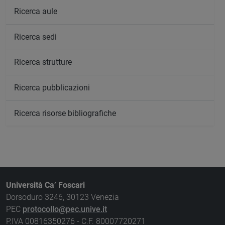
Ricerca aule
Ricerca sedi
Ricerca strutture
Ricerca pubblicazioni
Ricerca risorse bibliografiche
Università Ca’ Foscari
Dorsoduro 3246, 30123 Venezia
PEC
protocollo@pec.unive.it
P.IVA 00816350276 - C.F. 80007720271