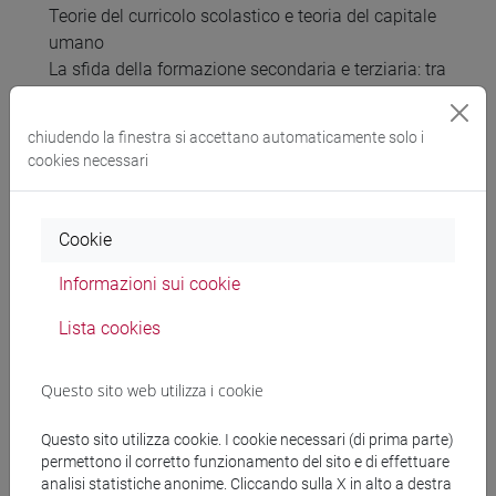
Teorie del curricolo scolastico e teoria del capitale
umano
La sfida della formazione secondaria e terziaria: tra
mondo del lavoro e nuova cittadinanza
Politiche europee sulla formazione ed educazione
chiudendo la finestra si accettano automaticamente solo i
La scuola italiana e le sue principali riforme
cookies necessari
Inclusione e Universal Learning Design
Cookie
Testi di riferimento
Informazioni sui cookie
Per i frequentanti (10 lezioni in presenza)
Lista cookies
slide
Articoli e report messi a disposizione durante il
Questo sito web utilizza i cookie
corso
Questo sito utilizza cookie. I cookie necessari (di prima parte)
Per gli studenti che non hanno fatto pedagogia
permettono il corretto funzionamento del sito e di effettuare
generale 1 in sede di esame si suggerisce di
analisi statistiche anonime. Cliccando sulla X in alto a destra