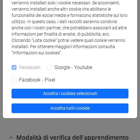
leggere:
verranno installati solo i cookie necessari. Se acconsenti,
verranno installati anche altri cookie che abilitano le
Cambi F. Manuale di storia della pedagogia,
funzionalità dei social media e forniscono statistiche sul loro
Laterza
utilizzo. In questo caso, i dati raccolti saranno condivisi
Margiotta U. Teorie della Formazione Carocci
anche con i nostri partner, che potrebbero associarli ad altre
(capitoli 1-2-3)
informazioni per finalità di analisi, di pubblicità, ecc.
Cliccando “Lista cookie” potrai vedere quali cookie verranno
installati. Per ottenere maggiori informazioni consulta
Per i non frequentanti
“Informazioni sui cookies”.
Margiotta U. Teorie dell’istruzione, Anicia (U.
Necessari
Google - Youtube
Margiotta)
Magni (2018) Formazione iniziale e reclutamento
Facebook - Pixel
insegnanti, Studium
Cambi F. Manuale di storia della pedagogia,
Accetta i cookies selezionati
Laterza
Margiotta U. Teorie della Formazione Carocci
Accetta tutti i cookie
(capitoli 1-2-3)
Modalità di verifica dell'apprendimento