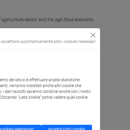
of agriculture sector and the agri-food economy
mpanies in agri-food
si accettano automaticamente solo i cookies necessari
y operates
t
to del sito e di effettuare analisi statistiche
enti, verranno installati anche altri cookie che
o, i dati raccolti saranno condivisi anche con i nostri
. Cliccando “Lista cookie” potrai vedere quali cookie
 cookies selezionati
Accetta tutti i cookie