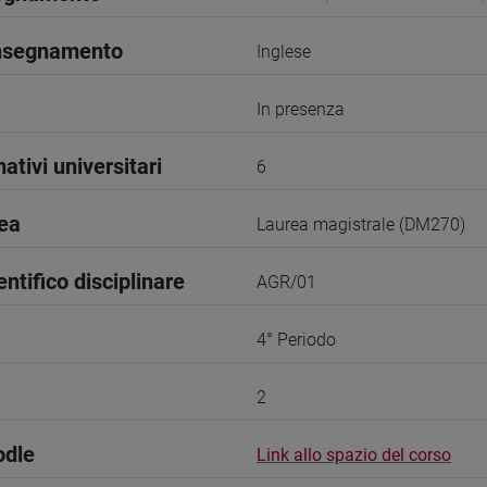
insegnamento
Inglese
In presenza
ativi universitari
6
rea
Laurea magistrale (DM270)
entifico disciplinare
AGR/01
4° Periodo
2
odle
Link allo spazio del corso