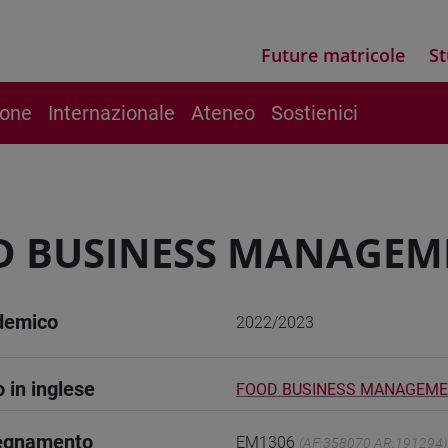
Future matricole
St
ione
Internazionale
Ateneo
Sostienici
D BUSINESS MANAGEM
demico
2022/2023
o in inglese
FOOD BUSINESS MANAGEME
segnamento
EM1306
(AF:358070 AR:191294)