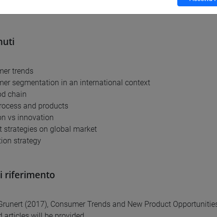
r-level course in marketing is strongly advised
uti
mer trends
er segmentation in an international context
od chain
rocess and products
ion vs innovation
t strategies on global market
tion strategy
di riferimento
Grunert (2017), Consumer Trends and New Product Opportunitie
 articles will be provided