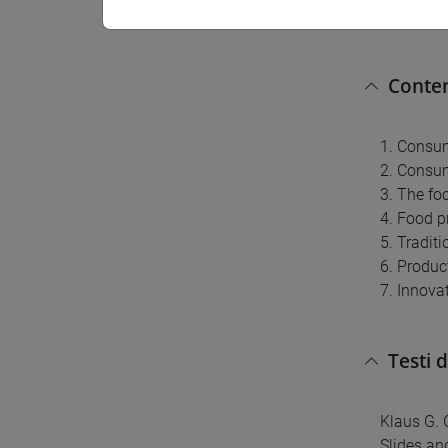
A bachelo
Conten
1. Consu
2. Consum
3. The fo
4. Food p
5. Tradit
6. Produc
7. Innova
Testi 
Klaus G. 
Slides and