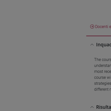
Docenti e
Inquad
The cours
understan
most rece
course wi
strategie
different
Risult