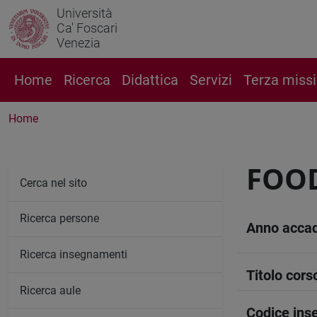
Università
Ca' Foscari
Venezia
Home
Ricerca
Didattica
Servizi
Terza miss
Home
FOO
Cerca nel sito
Ricerca persone
Anno acca
Ricerca insegnamenti
Titolo cors
Ricerca aule
Codice in