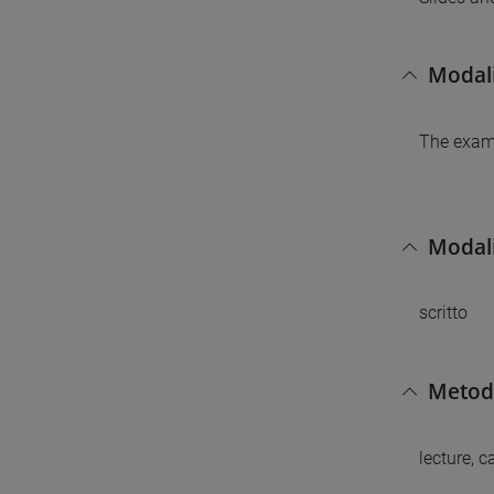
Modali
The exam 
Modali
scritto
Metodi
lecture, 