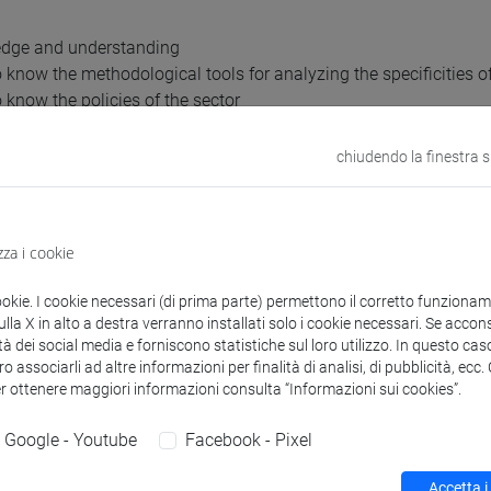
edge and understanding
 to know the methodological tools for analyzing the specificities 
to know the policies of the sector
 to know the marketing strategies for small and medium-sized co
chiudendo la finestra 
ing knowledge and understanding
 to apply the methods for the analysis of consumer behavior
 to analyze the environment and the context in which the compan
zza i cookie
 to know how to develop a marketing plan for an agri-food produc
ookie. I cookie necessari (di prima parte) permettono il corretto funzionamen
g judgements
la X in alto a destra verranno installati solo i cookie necessari. Se accons
 to evaluate marketing plans of agri-food companies
tà dei social media e forniscono statistiche sul loro utilizzo. In questo cas
 to identify the best methods for analyzing consumer behavior
o associarli ad altre informazioni per finalità di analisi, di pubblicità, ecc
er ottenere maggiori informazioni consulta “Informazioni sui cookies”.
uisiti
Google - Youtube
Facebook - Pixel
Accetta i