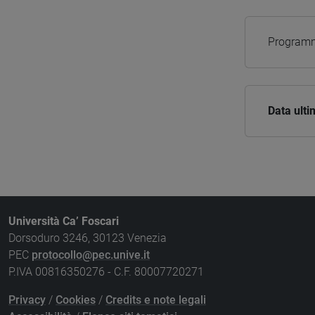
Programm
Data ult
Università Ca’ Foscari
Dorsoduro 3246, 30123 Venezia
PEC
protocollo@pec.unive.it
P.IVA 00816350276 - C.F. 80007720271
Privacy
/
Cookies
/
Credits e note legali