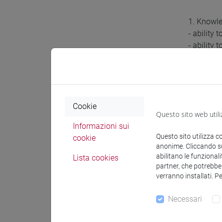
1. Knowl
- ability
- ability 
- ability
2. Apply
- ability
- ability
Cookie
Questo sito web utili
- ability
Informazioni sui
Questo sito utilizza c
cookie
3. Makin
anonime. Cliccando sul
- ability
abilitano le funzionali
Lista cookies
- ability
partner, che potrebber
verranno installati. P
Prereq
Necessari