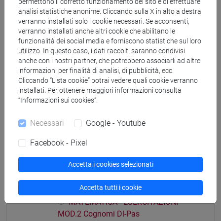
permettono il corretto funzionamento del sito e di effettuare
analisi statistiche anonime. Cliccando sulla X in alto a destra
verranno installati solo i cookie necessari. Se acconsenti,
verranno installati anche altri cookie che abilitano le
funzionalità dei social media e forniscono statistiche sul loro
Struttura generale dell'insegnamento
utilizzo. In questo caso, i dati raccolti saranno condivisi
anche con i nostri partner, che potrebbero associarli ad altre
MATEMATICA
informazioni per finalità di analisi, di pubblicità, ecc.
MATEMATICA - ESERCITAZIONI MOD.1
Cliccando “Lista cookie” potrai vedere quali cookie verranno
installati. Per ottenere maggiori informazioni consulta
MATEMATICA - ESERCITAZIONI
“Informazioni sui cookies”.
MOD.1 Cognomi A-Di
MATEMATICA - ESERCITAZIONI
Necessari
Google - Youtube
MOD.1 Cognomi Dl-Pas
MATEMATICA - ESERCITAZIONI
Facebook - Pixel
MOD.1 Cognomi Pat-Z
Accetta i cookies selezionati
MATEMATICA - ESERCITAZIONI MOD.2
MATEMATICA - ESERCITAZIONI
Accetta tutti i cookie
MOD.2 Cognomi A-Di
MATEMATICA - ESERCITAZIONI
MOD.2 Cognomi Dl-Pas