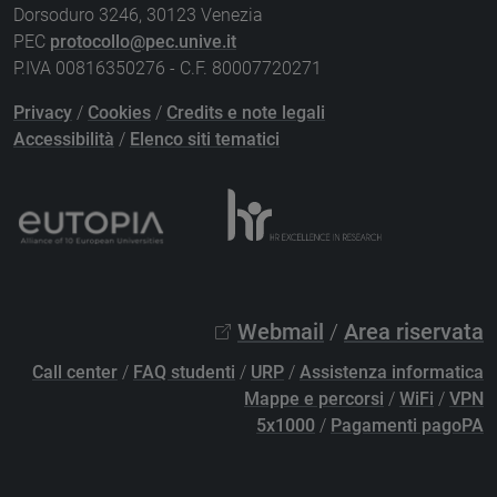
Dorsoduro 3246, 30123 Venezia
PEC
protocollo@pec.unive.it
P.IVA 00816350276 - C.F. 80007720271
Privacy
/
Cookies
/
Credits e note legali
Accessibilità
/
Elenco siti tematici
Webmail
/
Area riservata
Call center
/
FAQ studenti
/
URP
/
Assistenza informatica
Mappe e percorsi
/
WiFi
/
VPN
5x1000
/
Pagamenti pagoPA