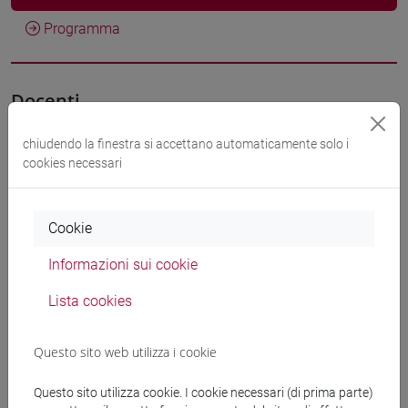
Programma
Docenti
chiudendo la finestra si accettano automaticamente solo i
ELLERO Andrea
- 30h Lezione
cookies necessari
Materiali didattici
Cookie
Informazioni sui cookie
Materiali su Moodle
Lista cookies
Corsi di studio e percorsi
Questo sito web utilizza i cookie
[ET11] ECONOMIA AZIENDALE - Laurea
Questo sito utilizza cookie. I cookie necessari (di prima parte)
economia aziendale