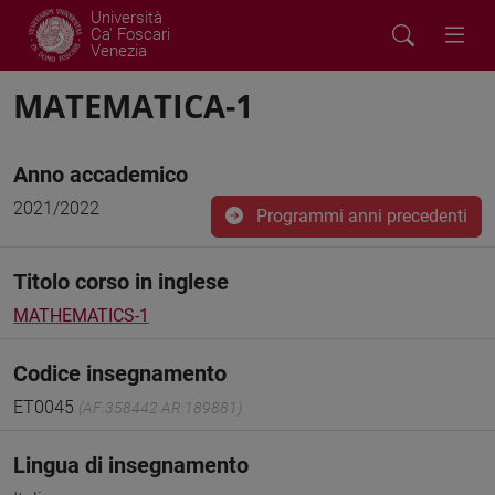
Università
Ca' Foscari
Venezia
MATEMATICA-1
Anno accademico
2021/2022
Programmi anni precedenti
Titolo corso in inglese
MATHEMATICS-1
Codice insegnamento
ET0045
(AF:358442 AR:189881)
Lingua di insegnamento