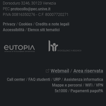
Dorsoduro 3246, 30123 Venezia
PEC
protocollo@pec.unive.it
P.IVA 00816350276 - C.F. 80007720271
Privacy
/
Cookies
/
Credits e note legali
Accessibilità
/
Elenco siti tematici
Webmail
/
Area riservata
Call center
/
FAQ studenti
/
URP
/
Assistenza informatica
Mappe e percorsi
/
WiFi
/
VPN
5x1000
/
Pagamenti pagoPA