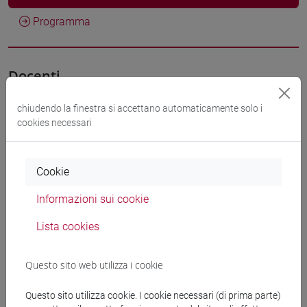
Programma
Docenti
chiudendo la finestra si accettano automaticamente solo i
FUNARI Stefania
- 30h Lezione
cookies necessari
Materiali didattici
Cookie
Informazioni sui cookie
Materiali su Moodle
Lista cookies
Corsi di studio e percorsi
Questo sito web utilizza i cookie
[ET11] ECONOMIA AZIENDALE - Laurea
Questo sito utilizza cookie. I cookie necessari (di prima parte)
economia aziendale