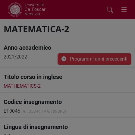
Università
Ca' Foscari
Venezia
MATEMATICA-2
Anno accademico
2021/2022
Programmi anni precedenti
Titolo corso in inglese
MATHEMATICS-2
Codice insegnamento
ET0045
(AF:358447 AR:189893)
Lingua di insegnamento