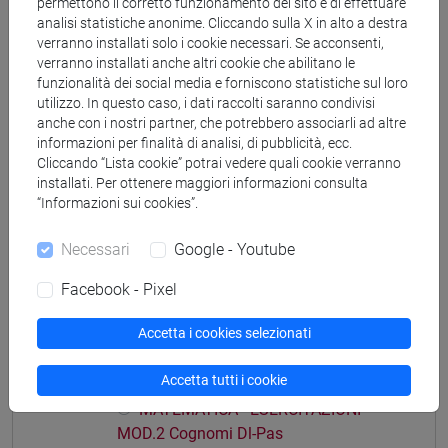
permettono il corretto funzionamento del sito e di effettuare
analisi statistiche anonime. Cliccando sulla X in alto a destra
verranno installati solo i cookie necessari. Se acconsenti,
verranno installati anche altri cookie che abilitano le
funzionalità dei social media e forniscono statistiche sul loro
Struttura generale dell'insegnamento
utilizzo. In questo caso, i dati raccolti saranno condivisi
anche con i nostri partner, che potrebbero associarli ad altre
MATEMATICA
informazioni per finalità di analisi, di pubblicità, ecc.
MATEMATICA - ESERCITAZIONI MOD.1
Cliccando “Lista cookie” potrai vedere quali cookie verranno
installati. Per ottenere maggiori informazioni consulta
MATEMATICA - ESERCITAZIONI
“Informazioni sui cookies”.
MOD.1 Cognomi A-Di
MATEMATICA - ESERCITAZIONI
Necessari
Google - Youtube
MOD.1 Cognomi Dl-Pas
MATEMATICA - ESERCITAZIONI
Facebook - Pixel
MOD.1 Cognomi Pat-Z
Accetta i cookies selezionati
MATEMATICA - ESERCITAZIONI MOD.2
MATEMATICA - ESERCITAZIONI
Accetta tutti i cookie
MOD.2 Cognomi A-Di
MATEMATICA - ESERCITAZIONI
MOD.2 Cognomi Dl-Pas