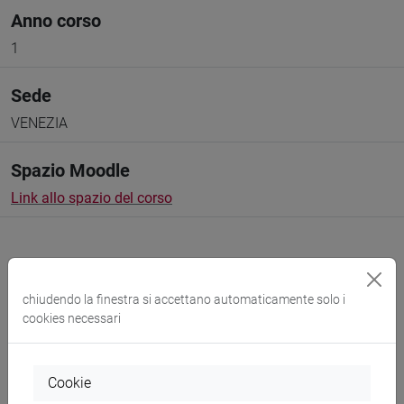
Anno corso
1
Sede
VENEZIA
Spazio Moodle
Link allo spazio del corso
chiudendo la finestra si accettano automaticamente solo i
cookies necessari
Docenti e corsi di laurea
Programma
Cookie