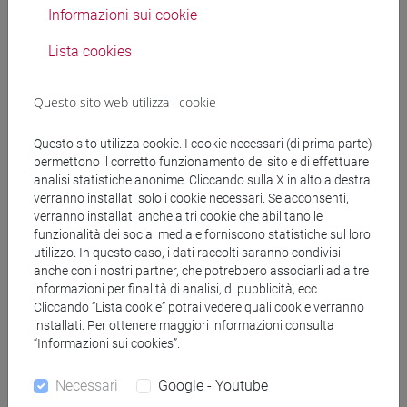
Informazioni sui cookie
Docenti
Lista cookies
FAGGIAN Silvia
- 30h Lezione
Questo sito web utilizza i cookie
Materiali didattici
Questo sito utilizza cookie. I cookie necessari (di prima parte)
permettono il corretto funzionamento del sito e di effettuare
analisi statistiche anonime. Cliccando sulla X in alto a destra
Materiali su Moodle
verranno installati solo i cookie necessari. Se acconsenti,
verranno installati anche altri cookie che abilitano le
funzionalità dei social media e forniscono statistiche sul loro
utilizzo. In questo caso, i dati raccolti saranno condivisi
Corsi di studio e percorsi
anche con i nostri partner, che potrebbero associarli ad altre
informazioni per finalità di analisi, di pubblicità, ecc.
[ET4] ECONOMIA E COMMERCIO - Laurea
Cliccando “Lista cookie” potrai vedere quali cookie verranno
installati. Per ottenere maggiori informazioni consulta
economics, markets and finance
“Informazioni sui cookies”.
Necessari
Google - Youtube