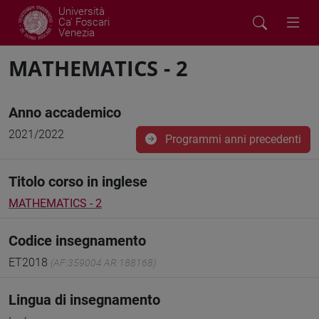
Università
Ca' Foscari
Venezia
MATHEMATICS - 2
Anno accademico
2021/2022
Programmi anni precedenti
Titolo corso in inglese
MATHEMATICS - 2
Codice insegnamento
ET2018
(AF:359004 AR:188168)
Lingua di insegnamento