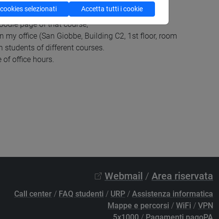
 cookies selezionati
Accetta tutti i cookie
odle page of that course;
 in my office (San Giobbe, Building C2, 1st floor, room
 students of different courses.
 of office hours.
Webmail
/
Area riservata
Call center
/
FAQ studenti
/
URP
/
Assistenza informatica
Mappe e percorsi
/
WiFi
/
VPN
5x1000
/
Pagamenti pagoPA