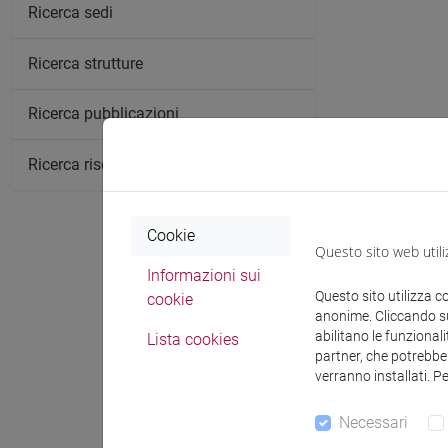
Ricerca sedi
Ricerca strutture
Ricerca pubblicazioni
Ricerca risorse bibliografiche
Cookie
Questo sito web utili
Informazioni sui
Questo sito utilizza c
cookie
Comunica
anonime. Cliccando sul
abilitano le funzionali
Lista cookies
partner, che potrebber
verranno installati. P
Ricevi
Necessari