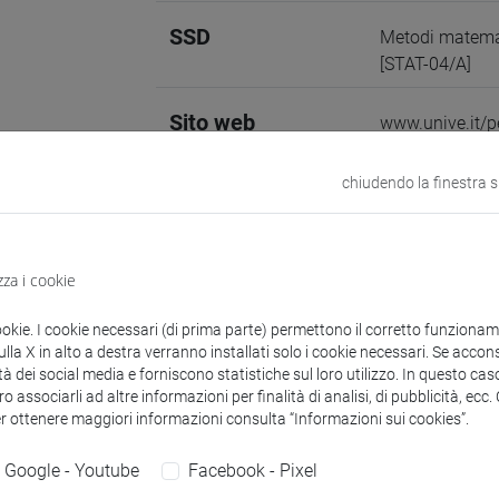
SSD
Metodi matemati
[STAT-04/A]
Sito web
www.unive.it/
Struttura
Dipartimento 
chiudendo la finestra 
Sito web strutt
Sede:
San Giob
zza i cookie
ookie. I cookie necessari (di prima parte) permettono il corretto funzionamen
zioni
Didattica
Ricerca
Pubblicazioni
la X in alto a destra verranno installati solo i cookie necessari. Se accons
tà dei social media e forniscono statistiche sul loro utilizzo. In questo cas
o associarli ad altre informazioni per finalità di analisi, di pubblicità, ecc
er ottenere maggiori informazioni consulta “Informazioni sui cookies”.
mento
Google - Youtube
Facebook - Pixel