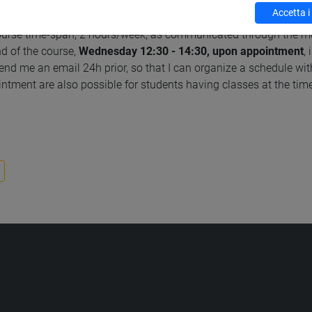
Accetta i
re held:
course time-span, 2 hours/week, as communicated through the mo
nd of the course,
Wednesday 12:30 - 14:30, upon appointment
,
end me an email 24h prior, so that I can organize a schedule with
intment are also possible for students having classes at the time