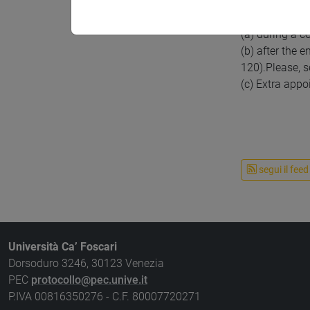
Office Hours a
(a) during a 
(b) after the e
120).Please, s
(c) Extra appo
segui il feed
Università Ca’ Foscari
Dorsoduro 3246, 30123 Venezia
PEC
protocollo@pec.unive.it
P.IVA 00816350276 - C.F. 80007720271