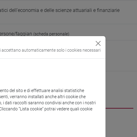
ci dell'economia e delle scienze attuariali e finanziarie
persone/faggian
(scheda personale)
di Economia
si accettano automaticamente solo i cookies necessari
ura:
https://www.unive.it/dip.economia
be
to del sito e di effettuare analisi statistiche
CV
cfNEWS
enti, verranno installati anche altri cookie che
o, i dati raccolti saranno condivisi anche con i nostri
. Cliccando “Lista cookie” potrai vedere quali cookie