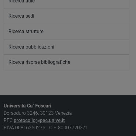
Ricerca aule
Ricerca sedi
Ricerca strutture
Ricerca pubblicazioni
Ricerca risorse bibliografiche
Università Ca’ Foscari
Dorsoduro 3246, 30123 Venezia
PEC
protocollo@pec.unive.it
P.IVA 00816350276 - C.F. 80007720271