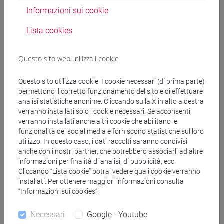
Informazioni sui cookie
Docenti
Lista cookies
Questo sito web utilizza i cookie
FAGGIAN Silvia
- 30h Lezione
Questo sito utilizza cookie. I cookie necessari (di prima parte)
permettono il corretto funzionamento del sito e di effettuare
Materiali didattici
analisi statistiche anonime. Cliccando sulla X in alto a destra
verranno installati solo i cookie necessari. Se acconsenti,
verranno installati anche altri cookie che abilitano le
Materiali su Moodle
funzionalità dei social media e forniscono statistiche sul loro
utilizzo. In questo caso, i dati raccolti saranno condivisi
anche con i nostri partner, che potrebbero associarli ad altre
informazioni per finalità di analisi, di pubblicità, ecc.
Corsi di studio e percorsi
Cliccando “Lista cookie” potrai vedere quali cookie verranno
installati. Per ottenere maggiori informazioni consulta
[ET4] ECONOMIA E COMMERCIO - Laurea
“Informazioni sui cookies”.
economia e commercio
Necessari
Google - Youtube