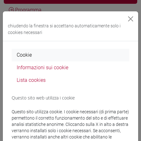
Programma
chiudendo la finestra si accettano automaticamente solo i
cookies necessari
Docenti
AVI Maria Silvia
- 30h Lezione
Cookie
Informazioni sui cookie
Materiali didattici
Lista cookies
Materiali su Moodle
Questo sito web utilizza i cookie
Questo sito utilizza cookie. I cookie necessari (di prima parte)
permettono il corretto funzionamento del sito e di effettuare
Corsi di studio e percorsi
analisi statistiche anonime. Cliccando sulla X in alto a destra
verranno installati solo i cookie necessari. Se acconsenti,
[ET30] COMMERCIO ESTERO E TURISMO -
verranno installati anche altri cookie che abilitano le
Laurea