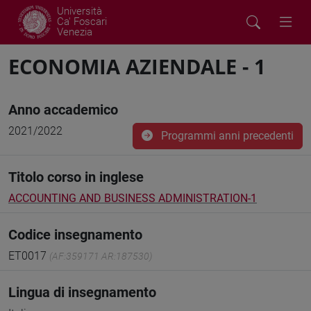
Università
Ca' Foscari
Venezia
ECONOMIA AZIENDALE - 1
Anno accademico
2021/2022
Programmi anni precedenti
Titolo corso in inglese
ACCOUNTING AND BUSINESS ADMINISTRATION-1
Codice insegnamento
ET0017
(AF:359171 AR:187530)
Lingua di insegnamento