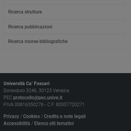
Ricerca strutture
Ricerca pubblicazioni
Ricerca risorse bibliografiche
Università Ca’ Foscari
Dorsoduro 3246, 30123 Venezia
PEC
protocollo@pec.unive.it
P.IVA 00816350276 - C.F. 80007720271
Privacy
/
Cookies
/
Credits e note legali
Accessibilità
/
Elenco siti tematici