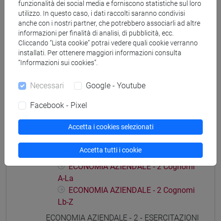
funzionalità dei social media e forniscono statistiche sul loro
percorso comune
utilizzo. In questo caso, i dati raccolti saranno condivisi
anche con i nostri partner, che potrebbero associarli ad altre
informazioni per finalità di analisi, di pubblicità, ecc.
Cliccando “Lista cookie” potrai vedere quali cookie verranno
installati. Per ottenere maggiori informazioni consulta
Struttura generale dell'insegnamento
“Informazioni sui cookies”.
ECONOMIA AZIENDALE
Necessari
Google - Youtube
ECONOMIA AZIENDALE - 1
ECONOMIA AZIENDALE - 1 Cognomi
Facebook - Pixel
A-La
ECONOMIA AZIENDALE - 1 Cognomi
Accetta i cookies selezionati
Lb-Z
Accetta tutti i cookie
ECONOMIA AZIENDALE - 2
ECONOMIA AZIENDALE - 2 Cognomi
A-La
ECONOMIA AZIENDALE - 2 Cognomi
Lb-Z
ECONOMIA AZIENDALE - 2 - ESERCITAZIONI