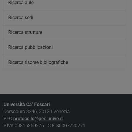
Ricerca aule
Ricerca sedi
Ricerca strutture
Ricerca pubblicazioni
Ricerca risorse bibliografiche
Università Ca’ Foscari
Dorsoduro 3246, 30123 Venezia
PEC
protocollo@pec.unive.it
P.IVA 00816350276 - C.F. 80007720271