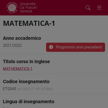
Università
Ca' Foscari
Venezia
MATEMATICA-1
Anno accademico
2021/2022
Programmi anni precedenti
Titolo corso in inglese
MATHEMATICS-1
Codice insegnamento
ET0045
(AF:359177 AR:187866)
Lingua di insegnamento