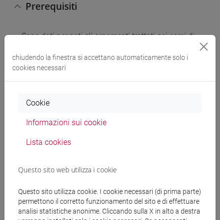
Prerequisiti
Sono dati per noti gli argomenti trattati nei corsi di
scuola secondaria, in particolare tutti i temi ripresi
chiudendo la finestra si accettano automaticamente solo i
dai corsi di Matematica (Obbligo Formativo
cookies necessari
Aggiuntivo).
Cookie
Contenuti
Informazioni sui cookie
Il corso è strutturato in due moduli consecutivi
Lista cookies
denominati MATEMATICA - 1 e MATEMATICA - 2
(12 cfu totali, 60 ore complessive).
Questo sito web utilizza i cookie
Il programma completo del corso è il seguente:
Questo sito utilizza cookie. I cookie necessari (di prima parte)
MATEMATICA - 1 (30 ore):
permettono il corretto funzionamento del sito e di effettuare
- Funzioni di una variabile.
analisi statistiche anonime. Cliccando sulla X in alto a destra
- Derivazione.