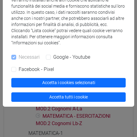
verranno installati anche altri cookie che abilitano le
percorso comune
funzionalità dei social media e forniscono statistiche sul loro
utilizzo. In questo caso, i dati raccolti saranno condivisi
anche con i nostri partner, che potrebbero associarli ad altre
informazioni per finalità di analisi, di pubblicità, ecc.
Cliccando “Lista cookie” potrai vedere quali cookie verranno
Struttura generale dell'insegnamento
installati. Per ottenere maggiori informazioni consulta
“Informazioni sui cookies”.
MATEMATICA
MATEMATICA - ESERCITAZIONI MOD.1
Necessari
Google - Youtube
MATEMATICA - ESERCITAZIONI
Facebook - Pixel
MOD.1 Cognomi A-La
MATEMATICA - ESERCITAZIONI
Accetta i cookies selezionati
MOD.1 Cognomi Lb-Z
MATEMATICA - ESERCITAZIONI MOD.2
Accetta tutti i cookie
MATEMATICA - ESERCITAZIONI
MOD.2 Cognomi A-La
MATEMATICA - ESERCITAZIONI
MOD.2 Cognomi Lb-Z
MATEMATICA-1