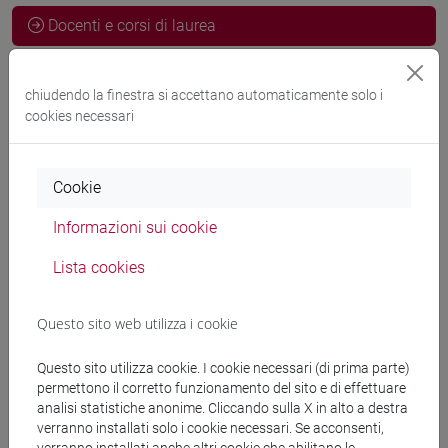
Docenti e corsi di laurea
chiudendo la finestra si accettano automaticamente solo i
Docenti
cookies necessari
BATTAIA Luciano
- 10h Esercitazioni
Cookie
Informazioni sui cookie
Materiali didattici
Lista cookies
Materiali su Moodle
Questo sito web utilizza i cookie
Questo sito utilizza cookie. I cookie necessari (di prima parte)
Corsi di studio e percorsi
permettono il corretto funzionamento del sito e di effettuare
analisi statistiche anonime. Cliccando sulla X in alto a destra
[ET30] COMMERCIO ESTERO E TURISMO -
verranno installati solo i cookie necessari. Se acconsenti,
Laurea