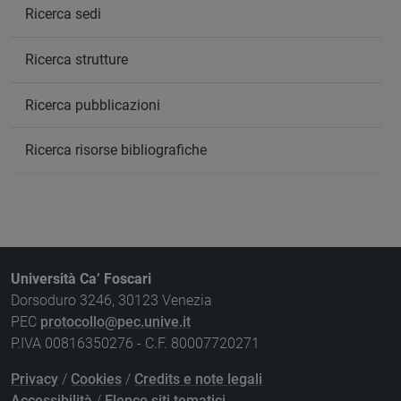
Ricerca sedi
Ricerca strutture
Ricerca pubblicazioni
Ricerca risorse bibliografiche
Università Ca’ Foscari
Dorsoduro 3246, 30123 Venezia
PEC
protocollo@pec.unive.it
P.IVA 00816350276 - C.F. 80007720271
Privacy
/
Cookies
/
Credits e note legali
Accessibilità
/
Elenco siti tematici