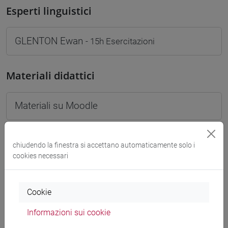
Esperti linguistici
GLENTON Ewan
- 15h Esercitazioni
Materiali didattici
Materiali su Moodle
chiudendo la finestra si accettano automaticamente solo i
Corsi di studio e percorsi
cookies necessari
[FT1] CONSERVAZIONE E GESTIONE DEI BENI
E DELLE ATTIVITÀ CULTURALI - Laurea
percorso comune
Cookie
Informazioni sui cookie