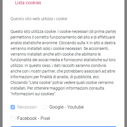
Lista cookies
Struttura generale dell'insegnamento
Questo sito web utilizza i cookie
LINGUA INGLESE
ACADEMIC WRITING
Questo sito utilizza cookie. I cookie necessari (di prima parte)
ACADEMIC WRITING A
permettono il corretto funzionamento del sito e di effettuare
ACADEMIC WRITING B
analisi statistiche anonime. Cliccando sulla X in alto a destra
ACADEMIC WRITING C
verranno installati solo i cookie necessari. Se acconsenti,
verranno installati anche altri cookie che abilitano le
ACADEMIC WRITING D
funzionalità dei social media e forniscono statistiche sul loro
ENGLISH FOR ARTS MANAGEMENT
utilizzo. In questo caso, i dati raccolti saranno condivisi
ENGLISH FOR ARTS MANAGEMENT
anche con i nostri partner, che potrebbero associarli ad altre
informazioni per finalità di analisi, di pubblicità, ecc.
A
Cliccando “Lista cookie” potrai vedere quali cookie verranno
ENGLISH FOR ARTS MANAGEMENT
installati. Per ottenere maggiori informazioni consulta
B
“Informazioni sui cookies”.
ENGLISH FOR ARTS MANAGEMENT
C
Necessari
Google - Youtube
ENGLISH FOR ARTS MANAGEMENT
D
Facebook - Pixel
ENGLISH FOR ARTS MANAGEMENT