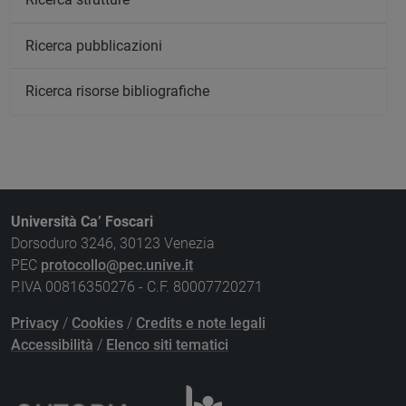
Ricerca pubblicazioni
Ricerca risorse bibliografiche
Università Ca’ Foscari
Dorsoduro 3246, 30123 Venezia
PEC
protocollo@pec.unive.it
P.IVA 00816350276 - C.F. 80007720271
Privacy
/
Cookies
/
Credits e note legali
Accessibilità
/
Elenco siti tematici