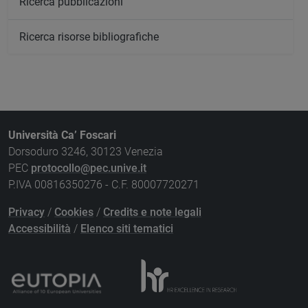
Ricerca pubblicazioni
Ricerca risorse bibliografiche
Università Ca’ Foscari
Dorsoduro 3246, 30123 Venezia
PEC
protocollo@pec.unive.it
P.IVA 00816350276 - C.F. 80007720271
Privacy
/
Cookies
/
Credits e note legali
Accessibilità
/
Elenco siti tematici