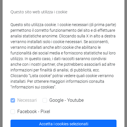
LINGUA INGLESE
Questo sito web utilizza i cookie
ACADEMIC WRITING
ACADEMIC WRITING A
Questo sito utilizza cookie. I cookie necessari (di prima parte)
ACADEMIC WRITING B
permettono il corretto funzionamento del sito e di effettuare
ACADEMIC WRITING C
analisi statistiche anonime. Cliccando sulla X in alto a destra
ACADEMIC WRITING D
verranno installati solo i cookie necessari. Se acconsenti,
verranno installati anche altri cookie che abilitano le
ENGLISH FOR ARTS MANAGEMENT
funzionalità dei social media e forniscono statistiche sul loro
ENGLISH FOR ARTS MANAGEMENT
utilizzo. In questo caso, i dati raccolti saranno condivisi
A
anche con i nostri partner, che potrebbero associarli ad altre
informazioni per finalità di analisi, di pubblicità, ecc.
ENGLISH FOR ARTS MANAGEMENT
Cliccando “Lista cookie” potrai vedere quali cookie verranno
B
installati. Per ottenere maggiori informazioni consulta
ENGLISH FOR ARTS MANAGEMENT
“Informazioni sui cookies”.
C
ENGLISH FOR ARTS MANAGEMENT
Necessari
Google - Youtube
D
ENGLISH FOR ARTS MANAGEMENT
Facebook - Pixel
E
Accetta i cookies selezionati