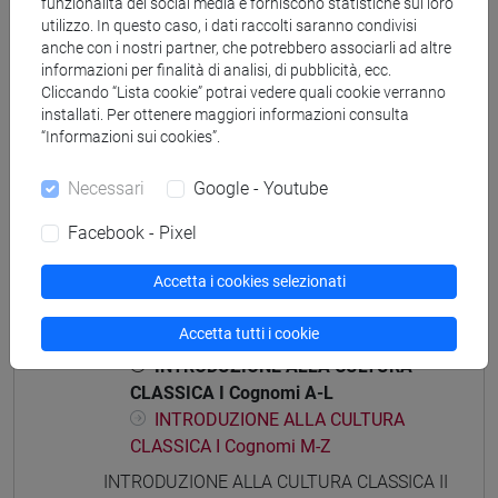
funzionalità dei social media e forniscono statistiche sul loro
utilizzo. In questo caso, i dati raccolti saranno condivisi
anche con i nostri partner, che potrebbero associarli ad altre
informazioni per finalità di analisi, di pubblicità, ecc.
Mutua da
Cliccando “Lista cookie” potrai vedere quali cookie verranno
installati. Per ottenere maggiori informazioni consulta
INTRODUZIONE ALLA CULTURA CLASSICA I
“Informazioni sui cookies”.
[FT0355]
Necessari
Google - Youtube
Facebook - Pixel
Struttura generale dell'insegnamento
Accetta i cookies selezionati
INTRODUZIONE ALLA CULTURA CLASSICA
Accetta tutti i cookie
INTRODUZIONE ALLA CULTURA CLASSICA I
INTRODUZIONE ALLA CULTURA
CLASSICA I Cognomi A-L
INTRODUZIONE ALLA CULTURA
CLASSICA I Cognomi M-Z
INTRODUZIONE ALLA CULTURA CLASSICA II