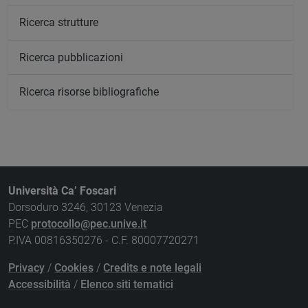
Ricerca strutture
Ricerca pubblicazioni
Ricerca risorse bibliografiche
Università Ca’ Foscari
Dorsoduro 3246, 30123 Venezia
PEC
protocollo@pec.unive.it
P.IVA 00816350276 - C.F. 80007720271
Privacy
/
Cookies
/
Credits e note legali
Accessibilità
/
Elenco siti tematici