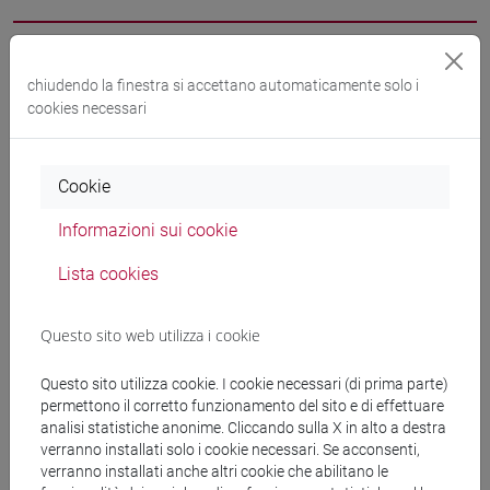
Docenti
chiudendo la finestra si accettano automaticamente solo i
cookies necessari
PONTANI Filippomaria
- 30h Lezione
Cookie
Materiali didattici
Informazioni sui cookie
Materiali su Moodle
Lista cookies
Questo sito web utilizza i cookie
Corsi di studio e percorsi
Questo sito utilizza cookie. I cookie necessari (di prima parte)
[FT1] CONSERVAZIONE E GESTIONE DEI BENI
permettono il corretto funzionamento del sito e di effettuare
E DELLE ATTIVITÀ CULTURALI - Laurea
analisi statistiche anonime. Cliccando sulla X in alto a destra
verranno installati solo i cookie necessari. Se acconsenti,
archeologico
/
storia dell'arte
verranno installati anche altri cookie che abilitano le