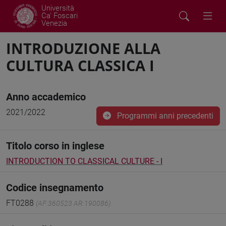
Università
Ca' Foscari
Venezia
INTRODUZIONE ALLA
CULTURA CLASSICA I
Anno accademico
2021/2022
Programmi anni precedenti
Titolo corso in inglese
INTRODUCTION TO CLASSICAL CULTURE - I
Codice insegnamento
FT0288
(AF:360523 AR:190086)