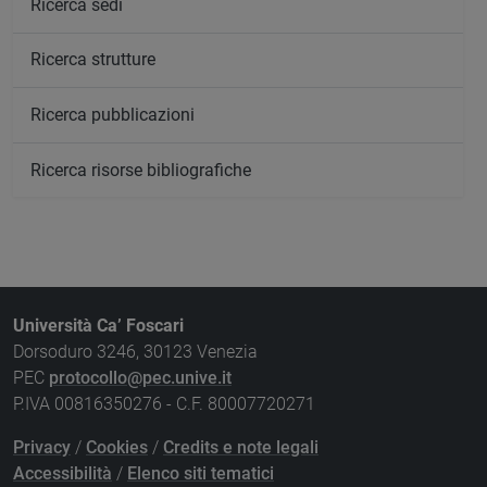
Ricerca sedi
Ricerca strutture
Ricerca pubblicazioni
Ricerca risorse bibliografiche
Università Ca’ Foscari
Dorsoduro 3246, 30123 Venezia
PEC
protocollo@pec.unive.it
P.IVA 00816350276 - C.F. 80007720271
Privacy
/
Cookies
/
Credits e note legali
Accessibilità
/
Elenco siti tematici