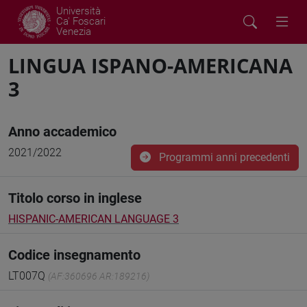
Università
Ca' Foscari
Venezia
LINGUA ISPANO-AMERICANA
3
Anno accademico
2021/2022
Programmi anni precedenti
Titolo corso in inglese
HISPANIC-AMERICAN LANGUAGE 3
Codice insegnamento
LT007Q
(AF:360696 AR:189216)