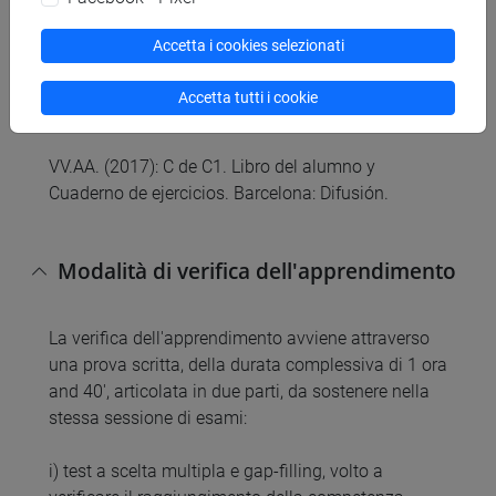
607-632.
Accetta i cookies selezionati
Articoli disponibili nel corso moodle
Accetta tutti i cookie
Testi di riferimento obbligatori per le esercitazioni
VV.AA. (2017): C de C1. Libro del alumno y
Cuaderno de ejercicios. Barcelona: Difusión.
Modalità di verifica dell'apprendimento
La verifica dell'apprendimento avviene attraverso
una prova scritta, della durata complessiva di 1 ora
and 40', articolata in due parti, da sostenere nella
stessa sessione di esami:
i) test a scelta multipla e gap-filling, volto a