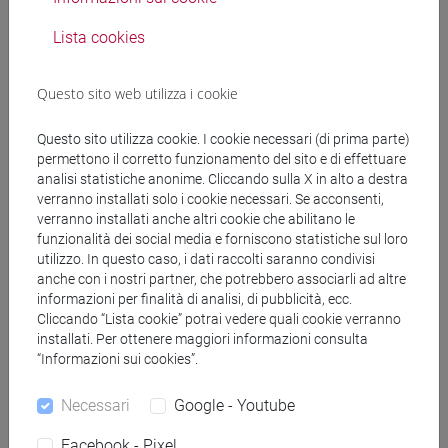
a la pragmática. Barcelona: Ariel.
Lista cookies
Martín Zorraquino, M. A. y Portolés Lázaro, J.
(1999): “Los marcadores del discurso” en I. Bosque
Questo sito web utilizza i cookie
y V. Demonte (eds.): Gramática descriptiva de la
lengua española. Entre la oración y el discurso, vol.
Questo sito utilizza cookie. I cookie necessari (di prima parte)
3, Madrid: Espasa Calpe, cap. 63. 4051-4213.
permettono il corretto funzionamento del sito e di effettuare
Martín Zorraquino, M. A. / Montolío Durán, E. (eds.)
analisi statistiche anonime. Cliccando sulla X in alto a destra
(1998): Los marcadores del discurso. Teoría y
verranno installati solo i cookie necessari. Se acconsenti,
análisis, Madrid: Arco/Libros.
verranno installati anche altri cookie che abilitano le
Pons Bordería, S. (2004): Conceptos y aplicaciones
funzionalità dei social media e forniscono statistiche sul loro
utilizzo. In questo caso, i dati raccolti saranno condivisi
de la Teoría de la Relevancia. Madrid: Arco/Libros.
anche con i nostri partner, che potrebbero associarli ad altre
Portolés Lázaro, J. (1998): Los marcadores del
informazioni per finalità di analisi, di pubblicità, ecc.
discurso. Madrid: Ariel.
Cliccando “Lista cookie” potrai vedere quali cookie verranno
Reyes, Graciela (1996): El abc de la pragmática.
installati. Per ottenere maggiori informazioni consulta
Madrid: Arco/Libros.
“Informazioni sui cookies”.
Wilson, Deirdre y Dan, Sperber (2004): “Relevance
Necessari
Google - Youtube
Theory”, en L. Horn y G.Ward (eds.) (2004):
Handbook of pragmatics, Oxford: Blackwell. Págs.
Facebook - Pixel