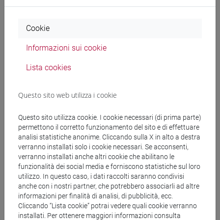
Docenti
Cookie
Informazioni sui cookie
RAPETTI Anna Maria
- 30h Lezione
Lista cookies
Materiali didattici
Questo sito web utilizza i cookie
Questo sito utilizza cookie. I cookie necessari (di prima parte)
Materiali su Moodle
permettono il corretto funzionamento del sito e di effettuare
analisi statistiche anonime. Cliccando sulla X in alto a destra
verranno installati solo i cookie necessari. Se acconsenti,
verranno installati anche altri cookie che abilitano le
Corsi di studio e percorsi
funzionalità dei social media e forniscono statistiche sul loro
utilizzo. In questo caso, i dati raccolti saranno condivisi
[FM4] FILOLOGIA E LETTERATURA ITALIANA -
anche con i nostri partner, che potrebbero associarli ad altre
Laurea magistrale (DM270)
informazioni per finalità di analisi, di pubblicità, ecc.
medievale-rinascimentale
Cliccando “Lista cookie” potrai vedere quali cookie verranno
[FM7] STORIA DAL MEDIOEVO ALL'ETÀ
installati. Per ottenere maggiori informazioni consulta