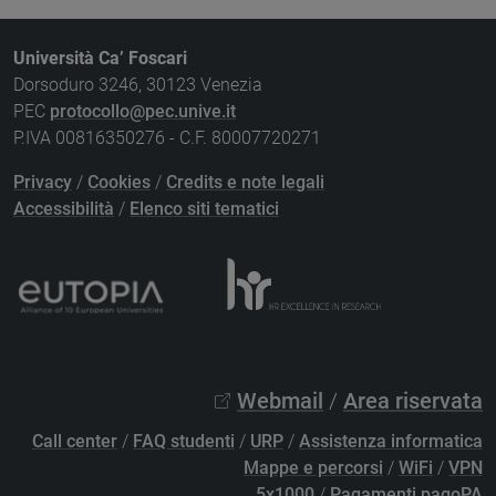
Università Ca’ Foscari
Dorsoduro 3246, 30123 Venezia
PEC
protocollo@pec.unive.it
P.IVA 00816350276 - C.F. 80007720271
Privacy
/
Cookies
/
Credits e note legali
Accessibilità
/
Elenco siti tematici
Webmail
/
Area riservata
Call center
/
FAQ studenti
/
URP
/
Assistenza informatica
Mappe e percorsi
/
WiFi
/
VPN
5x1000
/
Pagamenti pagoPA