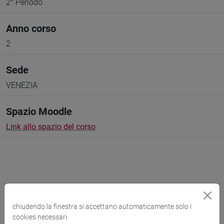
2° Periodo
Anno corso
2
Sede
VENEZIA
Spazio Moodle
Link allo spazio del corso
Docenti e corsi di laurea
chiudendo la finestra si accettano automaticamente solo i
Programma
cookies necessari