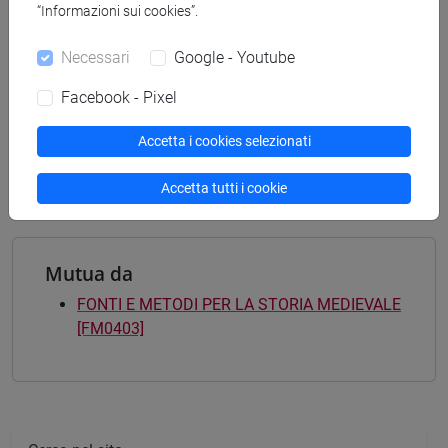
“Informazioni sui cookies”.
CONTEMPORANEA - Laurea magistrale
(DM270)
Necessari
Google - Youtube
percorso comune
[FM9] STORIA DELLE ARTI E CONSERVAZIONE
Facebook - Pixel
DEI BENI ARTISTICI - Laurea magistrale
(DM270)
Accetta i cookies selezionati
medievale e bizantino
Accetta tutti i cookie
Mutua da
FONTI E METODI PER LA STORIA MEDIEVALE
[FM0403]