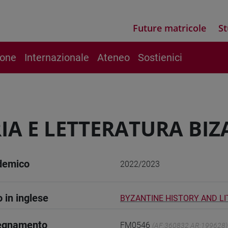
Future matricole
St
ione
Internazionale
Ateneo
Sostienici
IA E LETTERATURA BI
demico
2022/2023
o in inglese
BYZANTINE HISTORY AND L
segnamento
FM0546
(AF:360832 AR:199628)