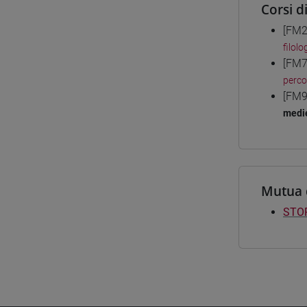
Corsi d
[FM2
filolo
[FM7
perc
[FM9
medie
Mutua 
STOR