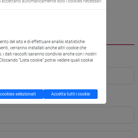
si accettano automaticamente solo i cookies necessari
to del sito e di effettuare analisi statistiche
enti, verranno installati anche altri cookie che
o, i dati raccolti saranno condivisi anche con i nostri
. Cliccando “Lista cookie” potrai vedere quali cookie
 cookies selezionati
Accetta tutti i cookie