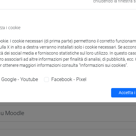
chiudendo la finestra 
zza i cookie
 corsi di laurea
Programma
ookie. I cookie necessari (di prima parte) permettono il corretto funzionamen
la X in alto a destra verranno installati solo i cookie necessari. Se accons
tà dei social media e forniscono statistiche sul loro utilizzo. In questo cas
o associarli ad altre informazioni per finalità di analisi, di pubblicità, ecc
er ottenere maggiori informazioni consulta “Informazioni sui cookies”.
Alessandra
- 30h Lezione
Google - Youtube
Facebook - Pixel
Accetta i
didattici
 su Moodle