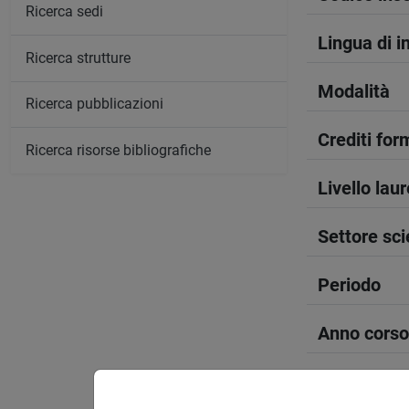
Ricerca sedi
Lingua di 
Ricerca strutture
Modalità
Ricerca pubblicazioni
Crediti form
Ricerca risorse bibliografiche
Livello lau
Settore sci
Periodo
Anno corso
Spazio Mo