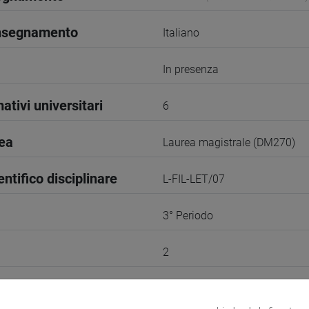
insegnamento
Italiano
In presenza
ativi universitari
6
rea
Laurea magistrale (DM270)
entifico disciplinare
L-FIL-LET/07
3° Periodo
2
odle
Link allo spazio del corso