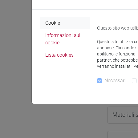
Cookie
Questo sito web utili
Docenti e
Informazioni sui
Questo sito utilizza c
cookie
anonime. Cliccando sul
abilitano le funzionali
Lista cookies
Docenti
partner, che potrebber
verranno installati. P
BUCOSSI 
Necessari
Materiali 
Materiali