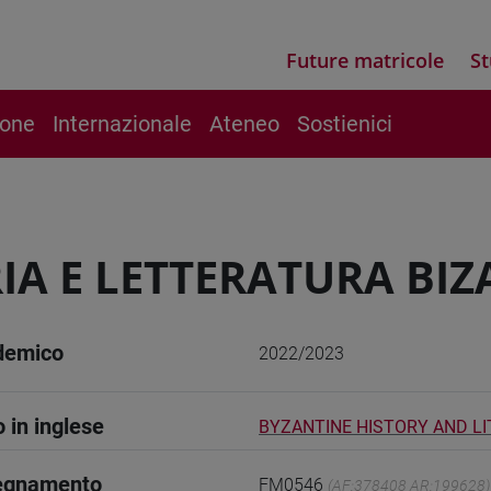
Future matricole
St
ione
Internazionale
Ateneo
Sostienici
IA E LETTERATURA BI
demico
2022/2023
o in inglese
BYZANTINE HISTORY AND L
segnamento
FM0546
(AF:378408 AR:199628)