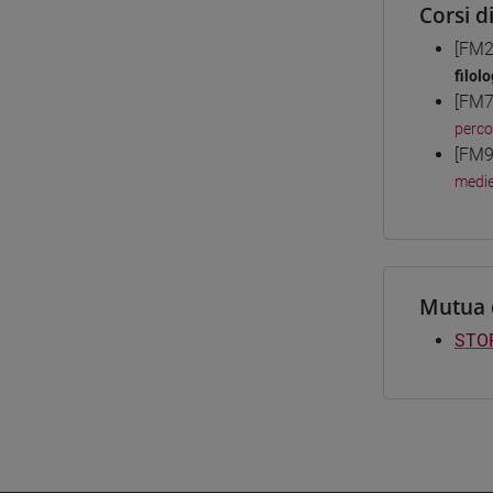
Corsi d
[FM2
filolo
[FM7
perc
[FM9
medie
Mutua 
STOR