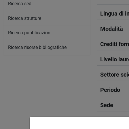
Ricerca sedi
Lingua di 
Ricerca strutture
Modalità
Ricerca pubblicazioni
Crediti form
Ricerca risorse bibliografiche
Livello lau
Settore sci
Periodo
Sede
Spazio Mo