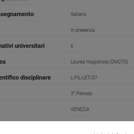
insegnamento
Italiano
In presenza
ativi universitari
6
rea
Laurea magistrale (DM270)
entifico disciplinare
L-FIL-LET/07
3° Periodo
VENEZIA
odle
Link allo spazio del corso