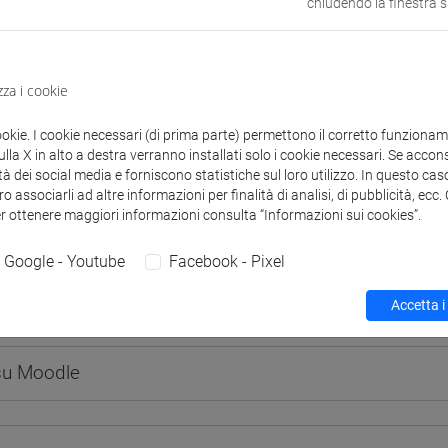
chiudendo la finestra 
zza i cookie
 corsi di laurea
Programma
ookie. I cookie necessari (di prima parte) permettono il corretto funzionamen
la X in alto a destra verranno installati solo i cookie necessari. Se accons
tà dei social media e forniscono statistiche sul loro utilizzo. In questo cas
o associarli ad altre informazioni per finalità di analisi, di pubblicità, ecc
er ottenere maggiori informazioni consulta “Informazioni sui cookies”.
Alessandra
- 30h Lezione
Google - Youtube
Facebook - Pixel
Accetta i
didattici
 su Moodle