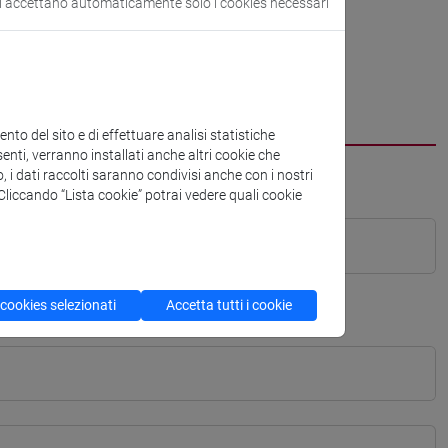
si accettano automaticamente solo i cookies necessari
to del sito e di effettuare analisi statistiche
enti, verranno installati anche altri cookie che
o, i dati raccolti saranno condivisi anche con i nostri
. Cliccando “Lista cookie” potrai vedere quali cookie
 cookies selezionati
Accetta tutti i cookie