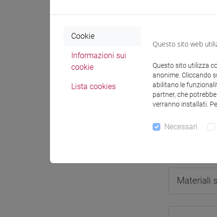
Cookie
Questo sito web utili
Docenti e
Informazioni sui
Questo sito utilizza c
cookie
anonime. Cliccando sul
abilitano le funzionali
Lista cookies
Docenti
partner, che potrebber
verranno installati. P
BUCOSSI 
Necessari
Materiali 
Materiali