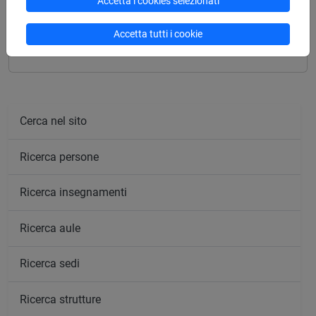
TOWARDS INVESTMENT AND INTEGRATION
Accetta i cookies selezionati
(MIM) - Laurea magistrale (DM270)
Accetta tutti i cookie
percorso comune
Cerca nel sito
Ricerca persone
Ricerca insegnamenti
Ricerca aule
Ricerca sedi
Ricerca strutture