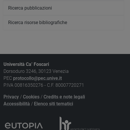
Ricerca pubblicazioni
Ricerca risorse bibliografiche
Università Ca’ Foscari
Dorsoduro 3246, 30123 Venezia
PEC
protocollo@pec.unive.it
P.IVA 00816350276 - C.F. 80007720271
Privacy
/
Cookies
/
Credits e note legali
Accessibilità
/
Elenco siti tematici