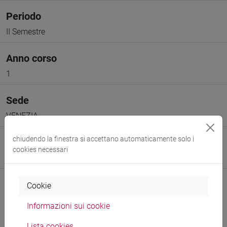
Periodo
II Semestre
Anno corso
1
Sede
VENEZIA
chiudendo la finestra si accettano automaticamente solo i
Spazio Moodle
cookies necessari
Link allo spazio del corso
Cookie
Informazioni sui cookie
Lista cookies