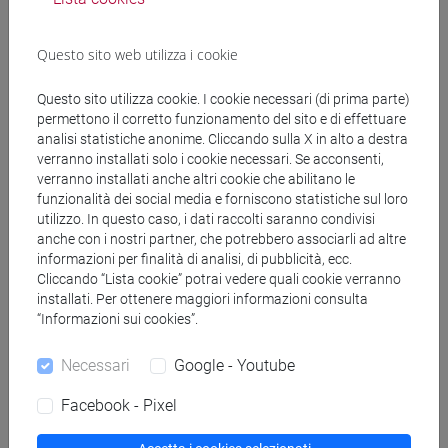
Docenti e corsi di laurea
Programma
Questo sito web utilizza i cookie
Questo sito utilizza cookie. I cookie necessari (di prima parte)
Docenti
permettono il corretto funzionamento del sito e di effettuare
analisi statistiche anonime. Cliccando sulla X in alto a destra
verranno installati solo i cookie necessari. Se acconsenti,
SIMONI Marcella
- 30h Lezione
verranno installati anche altri cookie che abilitano le
funzionalità dei social media e forniscono statistiche sul loro
utilizzo. In questo caso, i dati raccolti saranno condivisi
anche con i nostri partner, che potrebbero associarli ad altre
Materiali didattici
informazioni per finalità di analisi, di pubblicità, ecc.
Cliccando “Lista cookie” potrai vedere quali cookie verranno
installati. Per ottenere maggiori informazioni consulta
Materiali su Moodle
“Informazioni sui cookies”.
Necessari
Google - Youtube
Corsi di studio e percorsi
Facebook - Pixel
[LM8] CROSSING THE MEDITERRANEAN: