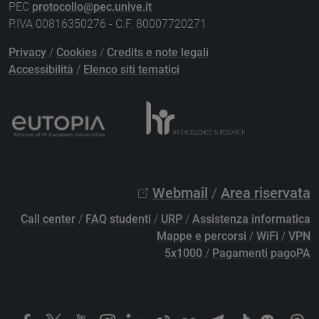
PEC
protocollo@pec.unive.it
P.IVA 00816350276 - C.F. 80007720271
Privacy
/
Cookies
/
Credits e note legali
Accessibilità
/
Elenco siti tematici
Webmail
/
Area riservata
Call center
/
FAQ studenti
/
URP
/
Assistenza informatica
Mappe e percorsi
/
WiFi
/
VPN
5x1000
/
Pagamenti pagoPA