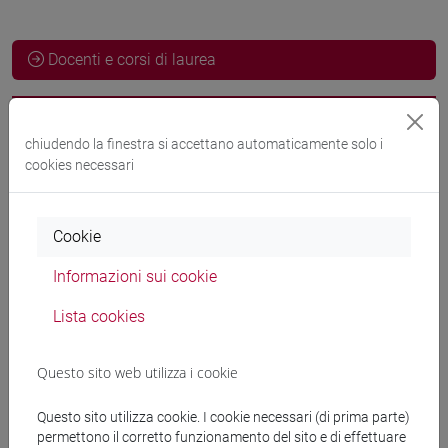
Docenti e corsi di laurea
Esperti linguistici
chiudendo la finestra si accettano automaticamente solo i
cookies necessari
TITMARSH Joann
- 30h Esercitazioni
Cookie
Materiali didattici
Informazioni sui cookie
Lista cookies
Materiali su Moodle
Questo sito web utilizza i cookie
Corsi di studio e percorsi
Questo sito utilizza cookie. I cookie necessari (di prima parte)
permettono il corretto funzionamento del sito e di effettuare
[ET4] ECONOMIA E COMMERCIO - Laurea