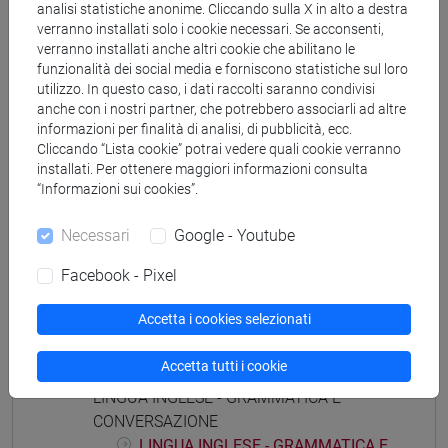
analisi statistiche anonime. Cliccando sulla X in alto a destra
economia e commercio
verranno installati solo i cookie necessari. Se acconsenti,
verranno installati anche altri cookie che abilitano le
funzionalità dei social media e forniscono statistiche sul loro
utilizzo. In questo caso, i dati raccolti saranno condivisi
anche con i nostri partner, che potrebbero associarli ad altre
informazioni per finalità di analisi, di pubblicità, ecc.
Struttura generale dell'insegnamento
Cliccando “Lista cookie” potrai vedere quali cookie verranno
LINGUA INGLESE (ESAME)
installati. Per ottenere maggiori informazioni consulta
LINGUA INGLESE - ESAME
“Informazioni sui cookies”.
LINGUA INGLESE - ESAME Cognomi
Necessari
Google - Youtube
A-La
LINGUA INGLESE - ESAME Cognomi
Facebook - Pixel
Lb-Z
LINGUA INGLESE - ESERCITAZIONI
Accetta i cookies selezionati
LINGUA INGLESE - ESERCITAZIONI A
LINGUA INGLESE - ESERCITAZIONI B
Accetta tutti i cookie
LINGUA INGLESE - GRAMMATICA E
CONVERSAZIONE
LINGUA INGLESE - GRAMMATICA E