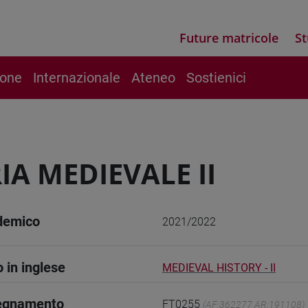
Future matricole
St
ione
Internazionale
Ateneo
Sostienici
IA MEDIEVALE II
demico
2021/2022
o in inglese
MEDIEVAL HISTORY - II
segnamento
FT0255
(AF:362277 AR:191108)