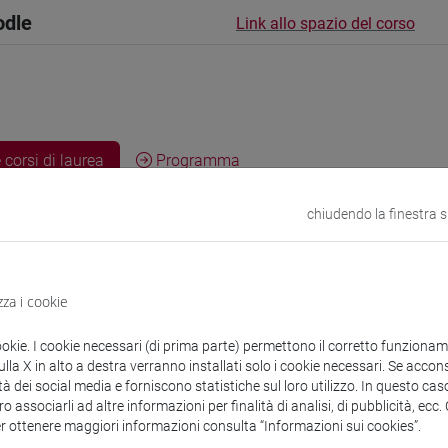
odle
Link allo spazio del corso
 corsi di laurea
Programma
chiudendo la finestra 
Anna Maria
- 30h Lezione
zza i cookie
ookie. I cookie necessari (di prima parte) permettono il corretto funzionamen
didattici
la X in alto a destra verranno installati solo i cookie necessari. Se accons
tà dei social media e forniscono statistiche sul loro utilizzo. In questo cas
o associarli ad altre informazioni per finalità di analisi, di pubblicità, ecc
 su Moodle
er ottenere maggiori informazioni consulta “Informazioni sui cookies”.