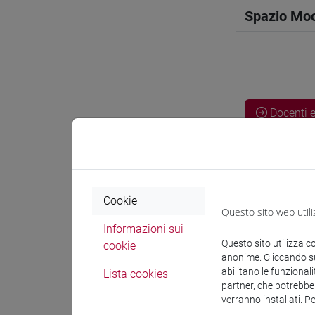
Spazio Mo
Docenti e
Docenti
Cookie
RAPETTI 
Questo sito web utili
Informazioni sui
Questo sito utilizza c
cookie
Materiali 
anonime. Cliccando sul
abilitano le funzionali
Lista cookies
partner, che potrebber
Materiali
verranno installati. P