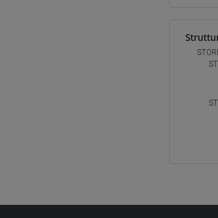
Struttu
STOR
ST
ST