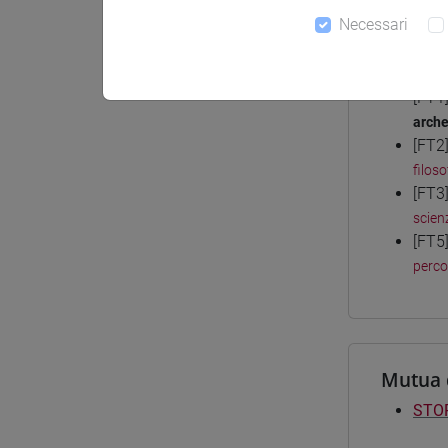
Necessari
Corsi d
[FT1
arche
[FT2
filoso
[FT3
scien
[FT5
perc
Mutua 
STOR