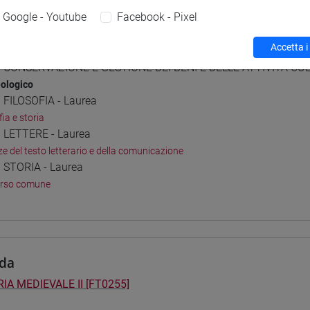
Google - Youtube
Facebook - Pixel
i studio e percorsi
Accetta i
] CONSERVAZIONE E GESTIONE DEI BENI E DELLE ATTIVITÀ CUL
ologico
] FILOSOFIA - Laurea
fia e storia
] LETTERE - Laurea
ze del testo letterario e della comunicazione
] STORIA - Laurea
orso comune
da
IA MEDIEVALE II [FT0255]