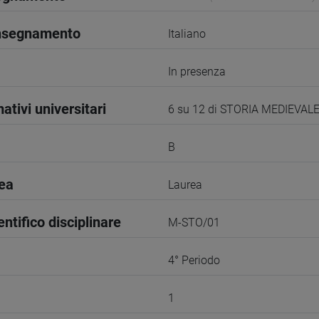
insegnamento
Italiano
In presenza
ativi universitari
6 su 12 di STORIA MEDIEVAL
B
rea
Laurea
entifico disciplinare
M-STO/01
4° Periodo
1