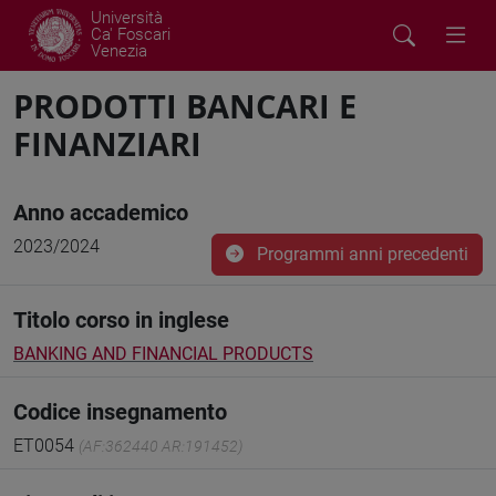
Università
Ca' Foscari
Venezia
PRODOTTI BANCARI E
FINANZIARI
Anno accademico
2023/2024
Programmi anni precedenti
Titolo corso in inglese
BANKING AND FINANCIAL PRODUCTS
Codice insegnamento
ET0054
(AF:362440 AR:191452)