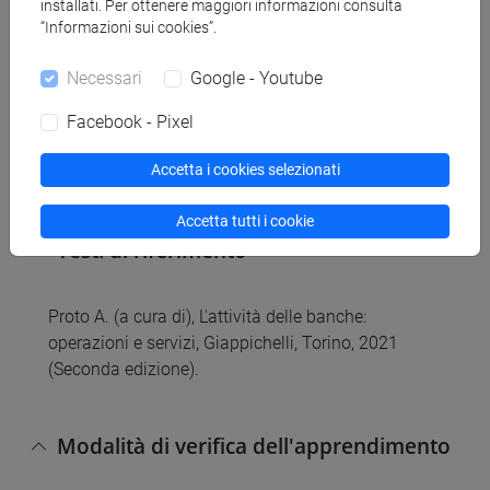
installati. Per ottenere maggiori informazioni consulta
3. Il conto corrente bancario.
“Informazioni sui cookies”.
4. L'affidamento della clientela.
5. Le operazioni di finanziamento.
Necessari
Google - Youtube
6. Le operazioni di raccolta.
7. I servizi di pagamento.
Facebook - Pixel
8. I servizi di investimento.
Accetta i cookies selezionati
9. I servizi assicurativi.
Accetta tutti i cookie
Testi di riferimento
Proto A. (a cura di), L'attività delle banche:
operazioni e servizi, Giappichelli, Torino, 2021
(Seconda edizione).
Modalità di verifica dell'apprendimento