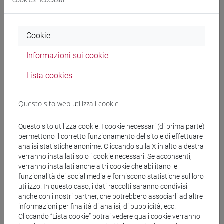
cookies necessari
bisogno finanziario da soddisfare;
2) saper scegliere l’operazione o il servizio bancario
più conveniente
Cookie
sotto il profilo economico.
Informazioni sui cookie
Prerequisiti
Lista cookies
Questo sito web utilizza i cookie
Propedeuticità: Economia aziendale;
Conoscenze di base di analisi di bilancio, diritto
Questo sito utilizza cookie. I cookie necessari (di prima parte)
privato (contratti, garanzie) e finanza aziendale
permettono il corretto funzionamento del sito e di effettuare
analisi statistiche anonime. Cliccando sulla X in alto a destra
verranno installati solo i cookie necessari. Se acconsenti,
Contenuti
verranno installati anche altri cookie che abilitano le
funzionalità dei social media e forniscono statistiche sul loro
utilizzo. In questo caso, i dati raccolti saranno condivisi
1. L'attività delle banche.
anche con i nostri partner, che potrebbero associarli ad altre
informazioni per finalità di analisi, di pubblicità, ecc.
2. La gestione dei rapporti banca-cliente: la
Cliccando “Lista cookie” potrai vedere quali cookie verranno
trasparenza.