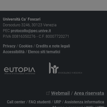
Università Ca’ Foscari
Dorsoduro 3246, 30123 Venezia
PEC
protocollo@pec.unive.it
P.IVA 00816350276 - C.F. 80007720271
Privacy
/
Cookies
/
Credits e note legali
Accessibilità
/
Elenco siti tematici
Webmail
/
Area riservata
Call center
/
FAQ studenti
/
URP
/
Assistenza informatica