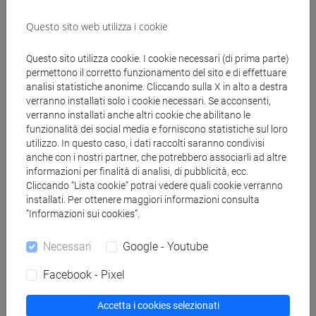
Questo sito web utilizza i cookie
Slide proiettate in aula che sono rese disponibili
nella piattaforma digitale Competency Platform
Questo sito utilizza cookie. I cookie necessari (di prima parte)
http://mizar.unive.it/competency.centre/
permettono il corretto funzionamento del sito e di effettuare
analisi statistiche anonime. Cliccando sulla X in alto a destra
verranno installati solo i cookie necessari. Se acconsenti,
verranno installati anche altri cookie che abilitano le
Modalità di verifica dell'apprendimento
funzionalità dei social media e forniscono statistiche sul loro
utilizzo. In questo caso, i dati raccolti saranno condivisi
anche con i nostri partner, che potrebbero associarli ad altre
L'attribuzione dei 3 CFU avviene sulla base della
informazioni per finalità di analisi, di pubblicità, ecc.
frequenza ai 4 incontri e della valutazione degli
Cliccando “Lista cookie” potrai vedere quali cookie verranno
assignment individuali da svolgere attraverso la
installati. Per ottenere maggiori informazioni consulta
Competency Platform online tra un incontro e
“Informazioni sui cookies”.
quello successivo.
Necessari
Google - Youtube
Facebook - Pixel
Modalità di esame
Accetta i cookies selezionati