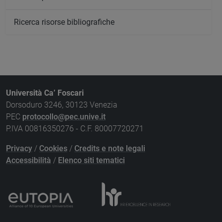
Ricerca risorse bibliografiche
Università Ca’ Foscari
Dorsoduro 3246, 30123 Venezia
PEC
protocollo@pec.unive.it
P.IVA 00816350276 - C.F. 80007720271
Privacy
/
Cookies
/
Credits e note legali
Accessibilità
/
Elenco siti tematici