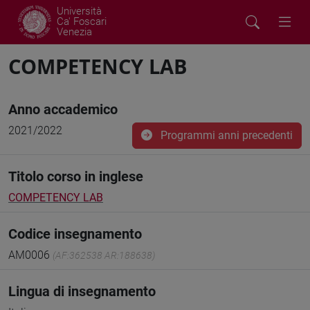
Università
Ca' Foscari
Venezia
COMPETENCY LAB
Anno accademico
2021/2022
Programmi anni precedenti
Titolo corso in inglese
COMPETENCY LAB
Codice insegnamento
AM0006
(AF:362538 AR:188638)
Lingua di insegnamento