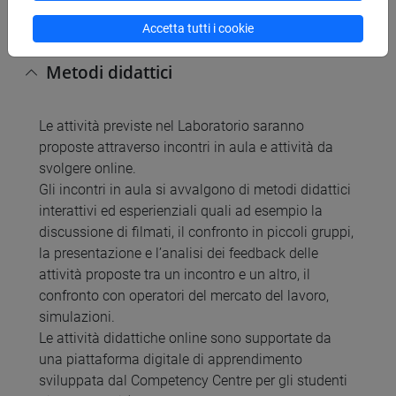
scritto
Accetta tutti i cookie
Metodi didattici
Le attività previste nel Laboratorio saranno
proposte attraverso incontri in aula e attività da
svolgere online.
Gli incontri in aula si avvalgono di metodi didattici
interattivi ed esperienziali quali ad esempio la
discussione di filmati, il confronto in piccoli gruppi,
la presentazione e l’analisi dei feedback delle
attività proposte tra un incontro e un altro, il
confronto con operatori del mercato del lavoro,
simulazioni.
Le attività didattiche online sono supportate da
una piattaforma digitale di apprendimento
sviluppata dal Competency Centre per gli studenti