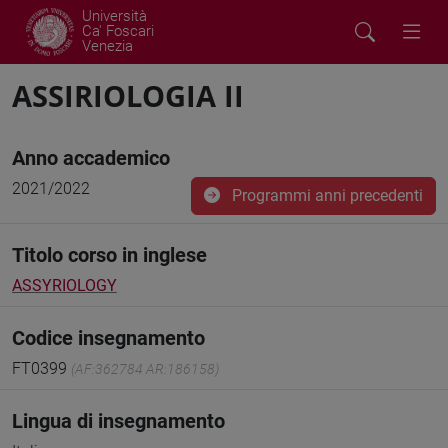
Università
Ca' Foscari
Venezia
ASSIRIOLOGIA II
Anno accademico
2021/2022
Programmi anni precedenti
Titolo corso in inglese
ASSYRIOLOGY
Codice insegnamento
FT0399
(AF:362784 AR:186158)
Lingua di insegnamento