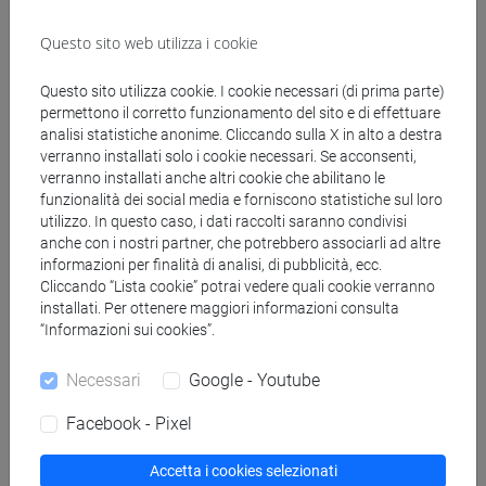
CORO' Paola
- 30h Lezione
Questo sito web utilizza i cookie
Materiali didattici
Questo sito utilizza cookie. I cookie necessari (di prima parte)
permettono il corretto funzionamento del sito e di effettuare
analisi statistiche anonime. Cliccando sulla X in alto a destra
Materiali su Moodle
verranno installati solo i cookie necessari. Se acconsenti,
verranno installati anche altri cookie che abilitano le
funzionalità dei social media e forniscono statistiche sul loro
utilizzo. In questo caso, i dati raccolti saranno condivisi
Corsi di studio e percorsi
anche con i nostri partner, che potrebbero associarli ad altre
informazioni per finalità di analisi, di pubblicità, ecc.
[FT3] LETTERE - Laurea
Cliccando “Lista cookie” potrai vedere quali cookie verranno
scienze dell'antichità
installati. Per ottenere maggiori informazioni consulta
[FT5] STORIA - Laurea
“Informazioni sui cookies”.
storico - mediterraneo antico e medievale
Necessari
Google - Youtube
Facebook - Pixel
Mutua da
Accetta i cookies selezionati