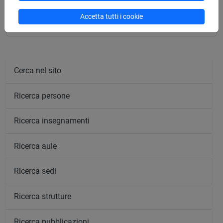
EPIGRAFIA SUMERO-ACCADICA [FT0537]
Accetta tutti i cookie
Cerca nel sito
Ricerca persone
Ricerca insegnamenti
Ricerca aule
Ricerca sedi
Ricerca strutture
Ricerca pubblicazioni