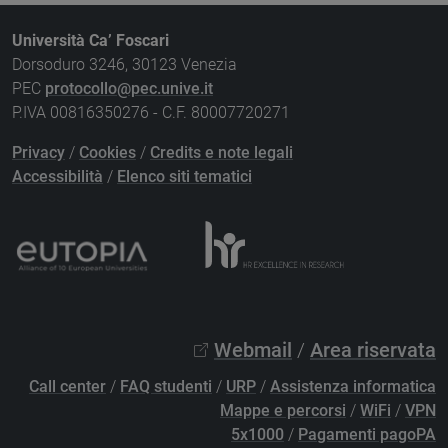
Università Ca’ Foscari
Dorsoduro 3246, 30123 Venezia
PEC
protocollo@pec.unive.it
P.IVA 00816350276 - C.F. 80007720271
Privacy
/
Cookies
/
Credits e note legali
Accessibilità
/
Elenco siti tematici
Webmail
/
Area riservata
Call center
/
FAQ studenti
/
URP
/
Assistenza informatica
Mappe e percorsi
/
WiFi
/
VPN
5x1000
/
Pagamenti pagoPA