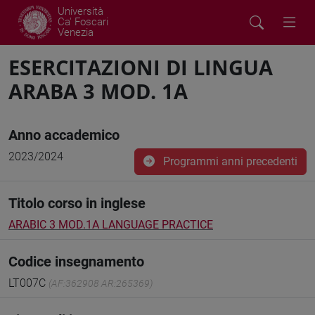
Università
Ca' Foscari
Venezia
ESERCITAZIONI DI LINGUA
ARABA 3 MOD. 1A
Anno accademico
2023/2024
Programmi anni precedenti
Titolo corso in inglese
ARABIC 3 MOD.1A LANGUAGE PRACTICE
Codice insegnamento
LT007C
(AF:362908 AR:265369)