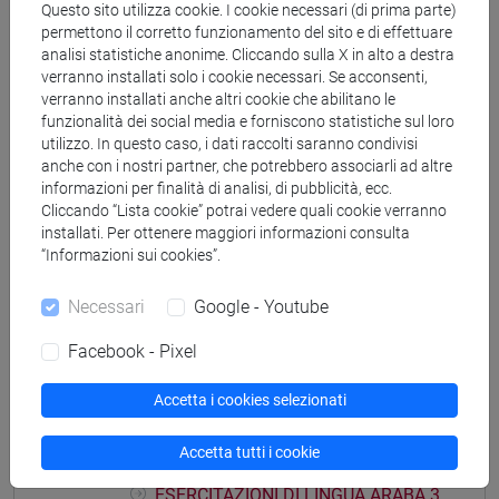
Questo sito utilizza cookie. I cookie necessari (di prima parte)
vicino e medio oriente
/
medio oriente e africa
permettono il corretto funzionamento del sito e di effettuare
analisi statistiche anonime. Cliccando sulla X in alto a destra
verranno installati solo i cookie necessari. Se acconsenti,
verranno installati anche altri cookie che abilitano le
funzionalità dei social media e forniscono statistiche sul loro
Insegnamenti mutuati
utilizzo. In questo caso, i dati raccolti saranno condivisi
anche con i nostri partner, che potrebbero associarli ad altre
ESERCITAZIONI DI LINGUA ARABA 3 MOD. 1A
informazioni per finalità di analisi, di pubblicità, ecc.
[LT007C]
Cliccando “Lista cookie” potrai vedere quali cookie verranno
installati. Per ottenere maggiori informazioni consulta
“Informazioni sui cookies”.
Necessari
Google - Youtube
Struttura generale dell'insegnamento
Facebook - Pixel
LINGUA ARABA 3
ESERCITAZIONI DI LINGUA ARABA 3 MOD.
Accetta i cookies selezionati
1A
ESERCITAZIONI DI LINGUA ARABA
Accetta tutti i cookie
3 MOD. 1A Cognomi A-L
ESERCITAZIONI DI LINGUA ARABA 3