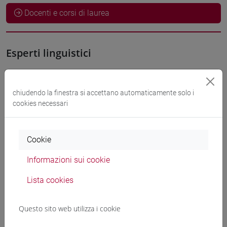
Docenti e corsi di laurea
Esperti linguistici
HOSEINI Gassid
- 30h Esercitazioni
chiudendo la finestra si accettano automaticamente solo i
cookies necessari
Materiali didattici
Cookie
Materiali su Moodle
Informazioni sui cookie
Lista cookies
Corsi di studio e percorsi
[LT40] LINGUE, CULTURE E SOCIETÀ DELL'ASIA
Questo sito web utilizza i cookie
E DELL'AFRICA MEDITERRANEA - Laurea