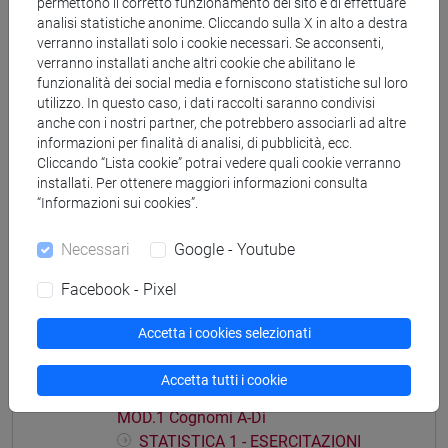
permettono il corretto funzionamento del sito e di effettuare
analisi statistiche anonime. Cliccando sulla X in alto a destra
verranno installati solo i cookie necessari. Se acconsenti,
verranno installati anche altri cookie che abilitano le
funzionalità dei social media e forniscono statistiche sul loro
Struttura generale dell'insegnamento
utilizzo. In questo caso, i dati raccolti saranno condivisi
anche con i nostri partner, che potrebbero associarli ad altre
STATISTICA
informazioni per finalità di analisi, di pubblicità, ecc.
STATISTICA - 1
Cliccando “Lista cookie” potrai vedere quali cookie verranno
installati. Per ottenere maggiori informazioni consulta
STATISTICA - 1 Cognomi A-Di
“Informazioni sui cookies”.
STATISTICA - 1 Cognomi Dl-Pas
STATISTICA - 1 Cognomi Pat-Z
Necessari
Google - Youtube
STATISTICA - 2
Facebook - Pixel
STATISTICA - 2 Cognomi A-Di
STATISTICA - 2 Cognomi Dl-Pas
Accetta i cookies selezionati
STATISTICA - 2 Cognomi Pat-Z
STATISTICA 1 - ESERCITAZIONI MOD.1
Accetta tutti i cookie
STATISTICA 1 - ESERCITAZIONI
MOD.1 Cognomi A-Di
STATISTICA 1 - ESERCITAZIONI