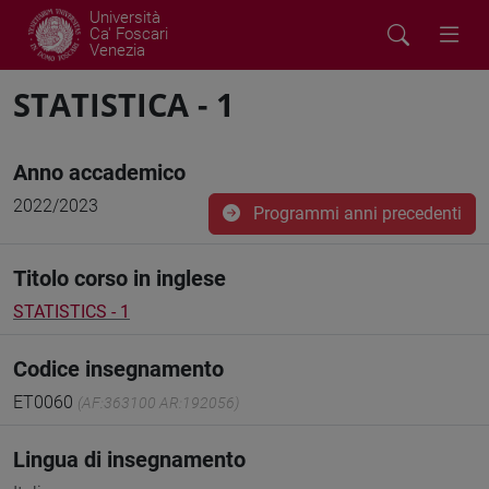
Università
Ca' Foscari
Venezia
STATISTICA - 1
Anno accademico
2022/2023
Programmi anni precedenti
Titolo corso in inglese
STATISTICS - 1
Codice insegnamento
ET0060
(AF:363100 AR:192056)
Lingua di insegnamento