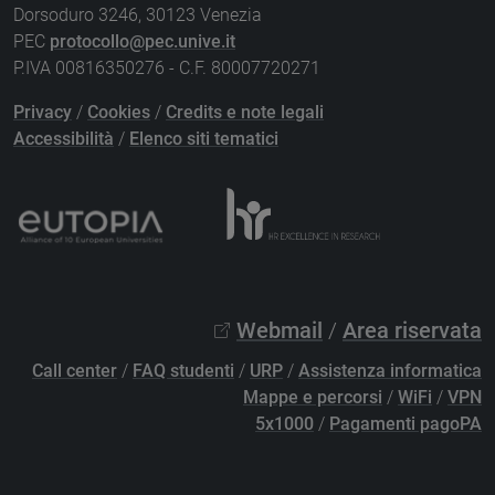
Dorsoduro 3246, 30123 Venezia
PEC
protocollo@pec.unive.it
P.IVA 00816350276 - C.F. 80007720271
Privacy
/
Cookies
/
Credits e note legali
Accessibilità
/
Elenco siti tematici
Webmail
/
Area riservata
Call center
/
FAQ studenti
/
URP
/
Assistenza informatica
Mappe e percorsi
/
WiFi
/
VPN
5x1000
/
Pagamenti pagoPA