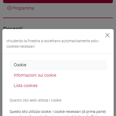
Programma
Docenti
chiudendo la finestra si accettano automaticamente solo i
SLANZI Debora
- 30h Lezione
cookies necessari
Materiali didattici
Cookie
Informazioni sui cookie
Materiali su Moodle
Lista cookies
Corsi di studio e percorsi
Questo sito web utilizza i cookie
[ET11] ECONOMIA AZIENDALE - Laurea
Questo sito utilizza cookie. I cookie necessari (di prima parte)
economia aziendale