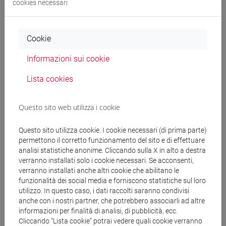
cookies necessari
Docenti
Cookie
FAVA Valentina
- 20h Lezione
Informazioni sui cookie
FAVERO Giovanni
- 10h Lezione
Lista cookies
Materiali didattici
Questo sito web utilizza i cookie
Questo sito utilizza cookie. I cookie necessari (di prima parte)
Materiali su Moodle
permettono il corretto funzionamento del sito e di effettuare
analisi statistiche anonime. Cliccando sulla X in alto a destra
verranno installati solo i cookie necessari. Se acconsenti,
verranno installati anche altri cookie che abilitano le
Corsi di studio e percorsi
funzionalità dei social media e forniscono statistiche sul loro
utilizzo. In questo caso, i dati raccolti saranno condivisi
[EM13] MANAGEMENT - Laurea magistrale
anche con i nostri partner, che potrebbero associarli ad altre
(DM270)
informazioni per finalità di analisi, di pubblicità, ecc.
innovation and marketing
/
innovation and
Cliccando “Lista cookie” potrai vedere quali cookie verranno