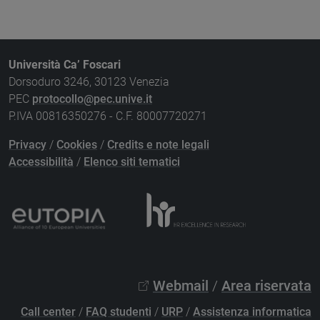
Università Ca’ Foscari
Dorsoduro 3246, 30123 Venezia
PEC
protocollo@pec.unive.it
P.IVA 00816350276 - C.F. 80007720271
Privacy
/
Cookies
/
Credits e note legali
Accessibilità
/
Elenco siti tematici
Webmail
/
Area riservata
Call center
/
FAQ studenti
/
URP
/
Assistenza informatica