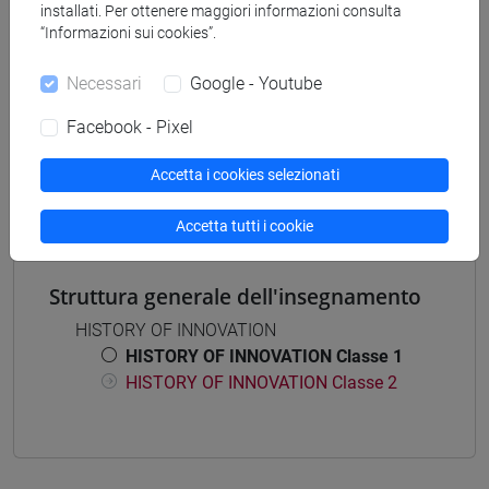
installati. Per ottenere maggiori informazioni consulta
marketing
“Informazioni sui cookies”.
Necessari
Google - Youtube
Facebook - Pixel
Insegnamenti mutuati
HISTORY OF INNOVATION [EM7030]
Accetta i cookies selezionati
Accetta tutti i cookie
Struttura generale dell'insegnamento
HISTORY OF INNOVATION
HISTORY OF INNOVATION Classe 1
HISTORY OF INNOVATION Classe 2