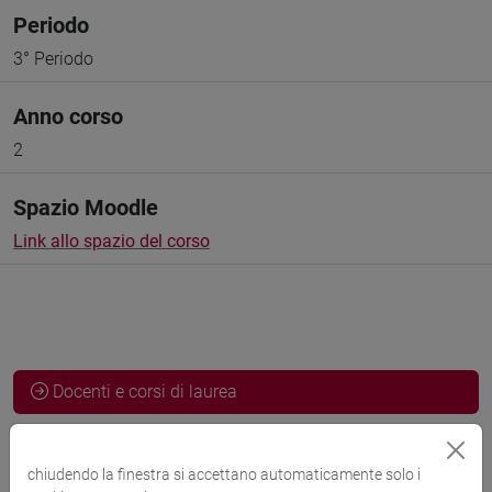
Periodo
3° Periodo
Anno corso
2
Spazio Moodle
Link allo spazio del corso
Docenti e corsi di laurea
Programma
chiudendo la finestra si accettano automaticamente solo i