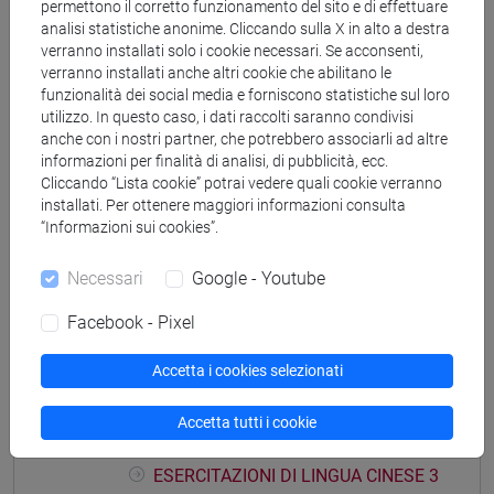
MOD. 2A Classe 2 A-E
permettono il corretto funzionamento del sito e di effettuare
analisi statistiche anonime. Cliccando sulla X in alto a destra
ESERCITAZIONI DI LINGUA CINESE 3
verranno installati solo i cookie necessari. Se acconsenti,
MOD. 2A Classe 2 F-O
verranno installati anche altri cookie che abilitano le
ESERCITAZIONI DI LINGUA CINESE
funzionalità dei social media e forniscono statistiche sul loro
3 MOD. 2A Classe 2 P-Z
utilizzo. In questo caso, i dati raccolti saranno condivisi
anche con i nostri partner, che potrebbero associarli ad altre
ESERCITAZIONI DI LINGUA CINESE 3 MOD.
informazioni per finalità di analisi, di pubblicità, ecc.
2B
Cliccando “Lista cookie” potrai vedere quali cookie verranno
ESERCITAZIONI DI LINGUA CINESE 3
installati. Per ottenere maggiori informazioni consulta
MOD. 2B Classe 1
“Informazioni sui cookies”.
ESERCITAZIONI DI LINGUA CINESE 3
Necessari
Google - Youtube
MOD. 2B Classe 2 A-L
ESERCITAZIONI DI LINGUA CINESE 3
Facebook - Pixel
MOD. 2B Classe 2 M-Z
ESERCITAZIONI DI LINGUA CINESE 3 MOD.
Accetta i cookies selezionati
2C
ESERCITAZIONI DI LINGUA CINESE 3
Accetta tutti i cookie
MOD. 2C Classe 1 A-L
ESERCITAZIONI DI LINGUA CINESE 3