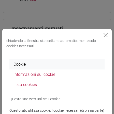
Insegnamenti mutuati
ESERCITAZIONI DI LINGUA CINESE 3 MOD. 2A
chiudendo la finestra si accettano automaticamente solo i
[LT009I]
cookies necessari
Cookie
Struttura generale dell'insegnamento
Informazioni sui cookie
LINGUA CINESE 3 MOD. 2
Lista cookies
ESERCITAZIONI DI LINGUA CINESE 3 MOD.
2A
ESERCITAZIONI DI LINGUA CINESE 3
Questo sito web utilizza i cookie
MOD. 2A Classe 1
ESERCITAZIONI DI LINGUA CINESE 3
Questo sito utilizza cookie. I cookie necessari (di prima parte)