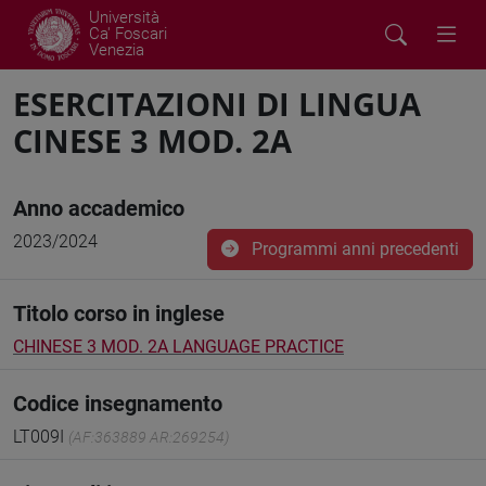
Università
Ca' Foscari
Venezia
ESERCITAZIONI DI LINGUA
CINESE 3 MOD. 2A
Anno accademico
2023/2024
Programmi anni precedenti
Titolo corso in inglese
CHINESE 3 MOD. 2A LANGUAGE PRACTICE
Codice insegnamento
LT009I
(AF:363889 AR:269254)