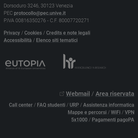
Dorsoduro 3246, 30123 Venezia
PEC
protocollo@pec.unive.it
P.IVA 00816350276 - C.F. 80007720271
Privacy
/
Cookies
/
Credits e note legali
Accessibilità
/
Elenco siti tematici
Webmail
/
Area riservata
Call center
/
FAQ studenti
/
URP
/
Assistenza informatica
Mappe e percorsi
/
WiFi
/
VPN
5x1000
/
Pagamenti pagoPA